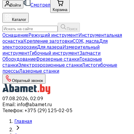
Смотрел
Войти
Корзина
Каталог
Поиск
Оснащение
Режущий инструмент
Инструментальная
оснастка
Крепление заготовки
СОЖ, масла
Для
электроэрозии
Для лазера
Измерительный
инструмент
Гибочный инструмент
Запчасти
Оборудование
Фрезерные станки
Токарные
станки
Электроэрозионные станки
Листогибочные
прессы
Лазерные станки
Обратный звонок
07.08.2026, 02:09
Email
:
info@abamet.ru
Телефон
:
+375 (29) 125-02-05
Главная