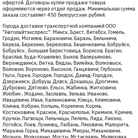
офертой. Договоры купли-продажи товара
оформляются через отдел продаж. Минимальная сумма
заказа составляет 450 белорусских рублей.
Города доставки транспортной компанией ООО
"Автолайтэкспресс": Минск, Брест, Витебск, Гомель,
Гродно, Могилев, Барановичи, Барань, Белыничи,
Береза, Березино, Березовка, Бешенковичи, Бобруйск,
Бобруйск , Большая Берестовица, Борисов, Брагин,
Браслав, Буда-Кошелево, Быхов, Валерьяново,
Верхнедвинск, Ветка, Видзы, Вилейка, Волковыск,
Воложин, Вороново, Высокое, Ганцевичи, Глубокое,
Глуск, Горки, Городея, Городок, Давид-Городок,
Дзержинск, Добруш, Довск, Докшицы, Дрогичин,
Дубровно, Дятлово, Ельск, Жабинка, Житковичи,
Жлобин , Жодино, Заславль, Зельва, Иваново,
Ивацевичи, Ивье, Калинковичи, Клецк, Климовичи,
Кличев, Кобрин, Копыль, Кореличи, Корма,
Костюковичи, Красное, Краснополье, Кремное, Кричев,
Крупки, Лагвощи, Лельчицы, Лепель, Лида, Лиозно,
Логойск, Лоев, Лунинец, Любань, Ляховичи, Малорита,
Марьина Горка, Микашевичи, Миоры, Михановичи,
Мозырь, Молодечно, Мосты, Мстиславль, Муляровка,