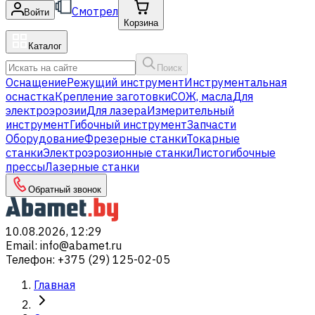
Смотрел
Войти
Корзина
Каталог
Поиск
Оснащение
Режущий инструмент
Инструментальная
оснастка
Крепление заготовки
СОЖ, масла
Для
электроэрозии
Для лазера
Измерительный
инструмент
Гибочный инструмент
Запчасти
Оборудование
Фрезерные станки
Токарные
станки
Электроэрозионные станки
Листогибочные
прессы
Лазерные станки
Обратный звонок
10.08.2026, 12:29
Email
:
info@abamet.ru
Телефон
:
+375 (29) 125-02-05
Главная