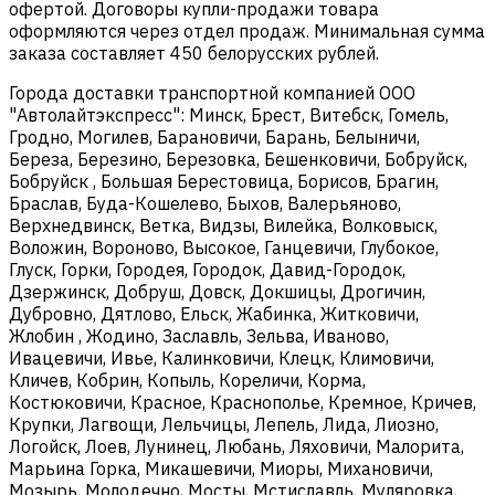
офертой. Договоры купли-продажи товара
оформляются через отдел продаж. Минимальная сумма
заказа составляет 450 белорусских рублей.
Города доставки транспортной компанией ООО
"Автолайтэкспресс": Минск, Брест, Витебск, Гомель,
Гродно, Могилев, Барановичи, Барань, Белыничи,
Береза, Березино, Березовка, Бешенковичи, Бобруйск,
Бобруйск , Большая Берестовица, Борисов, Брагин,
Браслав, Буда-Кошелево, Быхов, Валерьяново,
Верхнедвинск, Ветка, Видзы, Вилейка, Волковыск,
Воложин, Вороново, Высокое, Ганцевичи, Глубокое,
Глуск, Горки, Городея, Городок, Давид-Городок,
Дзержинск, Добруш, Довск, Докшицы, Дрогичин,
Дубровно, Дятлово, Ельск, Жабинка, Житковичи,
Жлобин , Жодино, Заславль, Зельва, Иваново,
Ивацевичи, Ивье, Калинковичи, Клецк, Климовичи,
Кличев, Кобрин, Копыль, Кореличи, Корма,
Костюковичи, Красное, Краснополье, Кремное, Кричев,
Крупки, Лагвощи, Лельчицы, Лепель, Лида, Лиозно,
Логойск, Лоев, Лунинец, Любань, Ляховичи, Малорита,
Марьина Горка, Микашевичи, Миоры, Михановичи,
Мозырь, Молодечно, Мосты, Мстиславль, Муляровка,