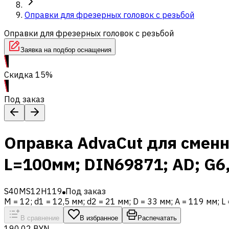
Оправки для фрезерных головок с резьбой
Оправки для фрезерных головок с резьбой
Заявка на подбор оснащения
Скидка 15%
Под заказ
Оправка AdvaCut для сменн
L=100мм; DIN69871; AD; G6
S40MS12H119
Под заказ
M = 12; d1 = 12,5 мм; d2 = 21 мм; D = 33 мм; A = 119 мм;
В сравнение
В избранное
Распечатать
190,02 BYN