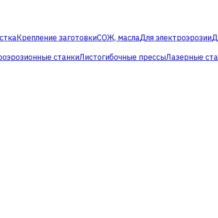
стка
Крепление заготовки
СОЖ, масла
Для электроэрозии
Д
роэрозионные станки
Листогибочные прессы
Лазерные ст