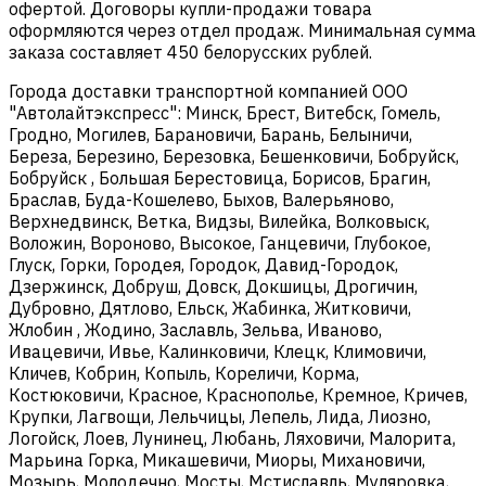
офертой. Договоры купли-продажи товара
оформляются через отдел продаж. Минимальная сумма
заказа составляет 450 белорусских рублей.
Города доставки транспортной компанией ООО
"Автолайтэкспресс": Минск, Брест, Витебск, Гомель,
Гродно, Могилев, Барановичи, Барань, Белыничи,
Береза, Березино, Березовка, Бешенковичи, Бобруйск,
Бобруйск , Большая Берестовица, Борисов, Брагин,
Браслав, Буда-Кошелево, Быхов, Валерьяново,
Верхнедвинск, Ветка, Видзы, Вилейка, Волковыск,
Воложин, Вороново, Высокое, Ганцевичи, Глубокое,
Глуск, Горки, Городея, Городок, Давид-Городок,
Дзержинск, Добруш, Довск, Докшицы, Дрогичин,
Дубровно, Дятлово, Ельск, Жабинка, Житковичи,
Жлобин , Жодино, Заславль, Зельва, Иваново,
Ивацевичи, Ивье, Калинковичи, Клецк, Климовичи,
Кличев, Кобрин, Копыль, Кореличи, Корма,
Костюковичи, Красное, Краснополье, Кремное, Кричев,
Крупки, Лагвощи, Лельчицы, Лепель, Лида, Лиозно,
Логойск, Лоев, Лунинец, Любань, Ляховичи, Малорита,
Марьина Горка, Микашевичи, Миоры, Михановичи,
Мозырь, Молодечно, Мосты, Мстиславль, Муляровка,