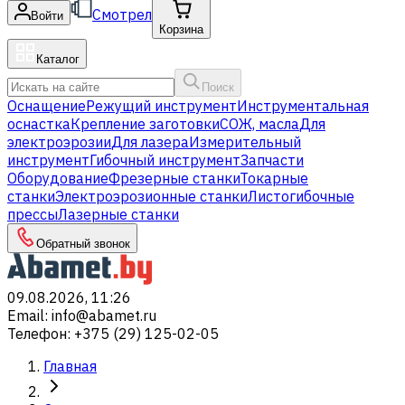
Смотрел
Войти
Корзина
Каталог
Поиск
Оснащение
Режущий инструмент
Инструментальная
оснастка
Крепление заготовки
СОЖ, масла
Для
электроэрозии
Для лазера
Измерительный
инструмент
Гибочный инструмент
Запчасти
Оборудование
Фрезерные станки
Токарные
станки
Электроэрозионные станки
Листогибочные
прессы
Лазерные станки
Обратный звонок
09.08.2026, 11:26
Email
:
info@abamet.ru
Телефон
:
+375 (29) 125-02-05
Главная