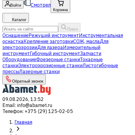
Смотрел
Войти
Корзина
Каталог
Поиск
Оснащение
Режущий инструмент
Инструментальная
оснастка
Крепление заготовки
СОЖ, масла
Для
электроэрозии
Для лазера
Измерительный
инструмент
Гибочный инструмент
Запчасти
Оборудование
Фрезерные станки
Токарные
станки
Электроэрозионные станки
Листогибочные
прессы
Лазерные станки
Обратный звонок
09.08.2026, 13:52
Email
:
info@abamet.ru
Телефон
:
+375 (29) 125-02-05
Главная