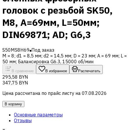
головок с резьбой SK50,
M8, A=69мм, L=50мм;
DIN69871; AD; G6,3
S50MS8H69
Под заказ
M = 8; d1 = 8,5 мм; d2 = 14,5 мм; D = 23 мм; A = 69 мм; L =
50 мм; Балансировка G6.3, 15000 об/мин
В сравнение
В избранное
Распечатать
295,58 BYN
347,75 BYN
Цена рассчитана по прайс листу на
07.08.2026
В корзину
Основные параметры
Отзывы