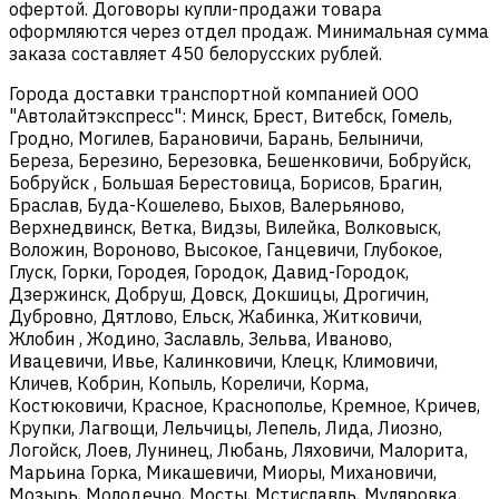
офертой. Договоры купли-продажи товара
оформляются через отдел продаж. Минимальная сумма
заказа составляет 450 белорусских рублей.
Города доставки транспортной компанией ООО
"Автолайтэкспресс": Минск, Брест, Витебск, Гомель,
Гродно, Могилев, Барановичи, Барань, Белыничи,
Береза, Березино, Березовка, Бешенковичи, Бобруйск,
Бобруйск , Большая Берестовица, Борисов, Брагин,
Браслав, Буда-Кошелево, Быхов, Валерьяново,
Верхнедвинск, Ветка, Видзы, Вилейка, Волковыск,
Воложин, Вороново, Высокое, Ганцевичи, Глубокое,
Глуск, Горки, Городея, Городок, Давид-Городок,
Дзержинск, Добруш, Довск, Докшицы, Дрогичин,
Дубровно, Дятлово, Ельск, Жабинка, Житковичи,
Жлобин , Жодино, Заславль, Зельва, Иваново,
Ивацевичи, Ивье, Калинковичи, Клецк, Климовичи,
Кличев, Кобрин, Копыль, Кореличи, Корма,
Костюковичи, Красное, Краснополье, Кремное, Кричев,
Крупки, Лагвощи, Лельчицы, Лепель, Лида, Лиозно,
Логойск, Лоев, Лунинец, Любань, Ляховичи, Малорита,
Марьина Горка, Микашевичи, Миоры, Михановичи,
Мозырь, Молодечно, Мосты, Мстиславль, Муляровка,