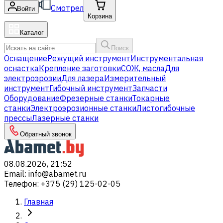
Смотрел
Войти
Корзина
Каталог
Поиск
Оснащение
Режущий инструмент
Инструментальная
оснастка
Крепление заготовки
СОЖ, масла
Для
электроэрозии
Для лазера
Измерительный
инструмент
Гибочный инструмент
Запчасти
Оборудование
Фрезерные станки
Токарные
станки
Электроэрозионные станки
Листогибочные
прессы
Лазерные станки
Обратный звонок
08.08.2026, 21:52
Email
:
info@abamet.ru
Телефон
:
+375 (29) 125-02-05
Главная