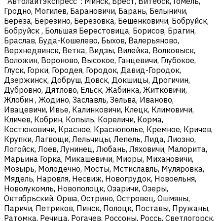
"Автолайтэкспресс": Минск, Брест, Витебск, Гомель,
Гродно, Могилев, Барановичи, Барань, Белыничи,
Береза, Березино, Березовка, Бешенковичи, Бобруйск,
Бобруйск , Большая Берестовица, Борисов, Брагин,
Браслав, Буда-Кошелево, Быхов, Валерьяново,
Верхнедвинск, Ветка, Видзы, Вилейка, Волковыск,
Воложин, Вороново, Высокое, Ганцевичи, Глубокое,
Глуск, Горки, Городея, Городок, Давид-Городок,
Дзержинск, Добруш, Довск, Докшицы, Дрогичин,
Дубровно, Дятлово, Ельск, Жабинка, Житковичи,
Жлобин , Жодино, Заславль, Зельва, Иваново,
Ивацевичи, Ивье, Калинковичи, Клецк, Климовичи,
Кличев, Кобрин, Копыль, Кореличи, Корма,
Костюковичи, Красное, Краснополье, Кремное, Кричев,
Крупки, Лагвощи, Лельчицы, Лепель, Лида, Лиозно,
Логойск, Лоев, Лунинец, Любань, Ляховичи, Малорита,
Марьина Горка, Микашевичи, Миоры, Михановичи,
Мозырь, Молодечно, Мосты, Мстиславль, Муляровка,
Мядель, Наровля, Несвиж, Новогрудок, Новоельня,
Новолукомль, Новополоцк, Озаричи, Озеры,
Октябрьский, Орша, Острино, Островец, Ошмяны,
Паричи, Петриков, Пинск, Полоцк, Поставы, Пружаны,
Ратомка, Речица, Рогачев, Россоны, Россь, Светлогорск,