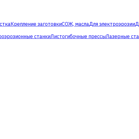
стка
Крепление заготовки
СОЖ, масла
Для электроэрозии
Д
роэрозионные станки
Листогибочные прессы
Лазерные ст