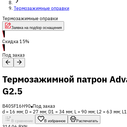
Термозажимные оправки
Термозажимные оправки
Заявка на подбор оснащения
Скидка 15%
Под заказ
Термозажимной патрон Adva
G2.5
B40SF16H90
Под заказ
d = 16 мм; D = 27 мм; D1 = 34 мм; L = 90 мм; L2 = 63 мм;
В сравнение
В избранное
Распечатать
314,06 BYN