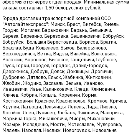
оформляются через отдел продаж. Минимальная сумма
заказа составляет 150 белорусских рублей.
Города доставки транспортной компанией ООО
"Автолайтэкспресс": Минск, Брест, Витебск, Гомель,
Гродно, Могилев, Барановичи, Барань, Белыничи,
Береза, Березино, Березовка, Бешенковичи, Бобруйск,
Бобруйск , Большая Берестовица, Борисов, Брагин,
Браслав, Буда-Кошелево, Быхов, Валерьяново,
Верхнедвинск, Ветка, Видзы, Вилейка, Волковыск,
Воложин, Вороново, Высокое, Ганцевичи, Глубокое,
Глуск, Горки, Городея, Городок, Давид-Городок,
Дзержинск, Добруш, Довск, Докшицы, Дрогичин,
Дубровно, Дятлово, Ельск, Жабинка, Житковичи,
Жлобин , Жодино, Заславль, Зельва, Иваново,
Ивацевичи, Ивье, Калинковичи, Клецк, Климовичи,
Кличев, Кобрин, Копыль, Кореличи, Корма,
Костюковичи, Красное, Краснополье, Кремное, Кричев,
Крупки, Лагвощи, Лельчицы, Лепель, Лида, Лиозно,
Логойск, Лоев, Лунинец, Любань, Ляховичи, Малорита,
Марьина Горка, Микашевичи, Миоры, Михановичи,
Мозырь, Молодечно, Мосты, Мстиславль, Муляровка,
Мядель, Наровля, Несвиж, Новогрудок, Новоельня,