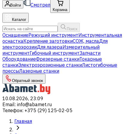
Смотрел
Войти
Корзина
Каталог
Поиск
Оснащение
Режущий инструмент
Инструментальная
оснастка
Крепление заготовки
СОЖ, масла
Для
электроэрозии
Для лазера
Измерительный
инструмент
Гибочный инструмент
Запчасти
Оборудование
Фрезерные станки
Токарные
станки
Электроэрозионные станки
Листогибочные
прессы
Лазерные станки
Обратный звонок
10.08.2026, 23:09
Email
:
info@abamet.ru
Телефон
:
+375 (29) 125-02-05
Главная