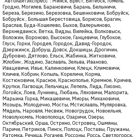
"Автолайтэкспресс": Минск, Брест, Витебск, Гомель,
Гродно, Могилев, Барановичи, Барань, Белыничи,
Береза, Березино, Березовка, Бешенковичи, Бобруйск,
Бобруйск , Большая Берестовица, Борисов, Брагин,
Браслав, Буда-Кошелево, Быхов, Валерьяново,
Верхнедвинск, Ветка, Видзы, Вилейка, Волковыск,
Воложин, Вороново, Высокое, Ганцевичи, Глубокое,
Глуск, Горки, Городея, Городок, Давид-Городок,
Дзержинск, Добруш, Довск, Докшицы, Дрогичин,
Дубровно, Дятлово, Ельск, Жабинка, Житковичи,
Жлобин , Жодино, Заславль, Зельва, Иваново,
Ивацевичи, Ивье, Калинковичи, Клецк, Климовичи,
Кличев, Кобрин, Копыль, Кореличи, Корма,
Костюковичи, Красное, Краснополье, Кремное, Кричев,
Крупки, Лагвощи, Лельчицы, Лепель, Лида, Лиозно,
Логойск, Лоев, Лунинец, Любань, Ляховичи, Малорита,
Марьина Горка, Микашевичи, Миоры, Михановичи,
Мозырь, Молодечно, Мосты, Мстиславль, Муляровка,
Мядель, Наровля, Несвиж, Новогрудок, Новоельня,
Новолукомль, Новополоцк, Озаричи, Озеры,
Октябрьский, Орша, Острино, Островец, Ошмяны,
Паричи, Петриков, Пинск, Полоцк, Поставы, Пружаны,
Ратомка, Речица, Рогачев, Россоны, Россь, Светлогорск,