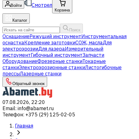
Смотрел
Войти
Корзина
Каталог
Поиск
Оснащение
Режущий инструмент
Инструментальная
оснастка
Крепление заготовки
СОЖ, масла
Для
электроэрозии
Для лазера
Измерительный
инструмент
Гибочный инструмент
Запчасти
Оборудование
Фрезерные станки
Токарные
станки
Электроэрозионные станки
Листогибочные
прессы
Лазерные станки
Обратный звонок
07.08.2026, 22:20
Email
:
info@abamet.ru
Телефон
:
+375 (29) 125-02-05
Главная