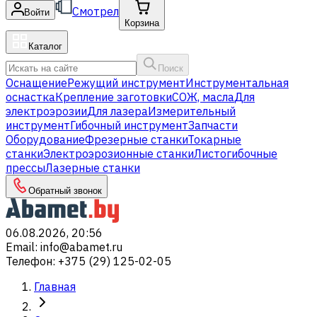
Смотрел
Войти
Корзина
Каталог
Поиск
Оснащение
Режущий инструмент
Инструментальная
оснастка
Крепление заготовки
СОЖ, масла
Для
электроэрозии
Для лазера
Измерительный
инструмент
Гибочный инструмент
Запчасти
Оборудование
Фрезерные станки
Токарные
станки
Электроэрозионные станки
Листогибочные
прессы
Лазерные станки
Обратный звонок
06.08.2026, 20:56
Email
:
info@abamet.ru
Телефон
:
+375 (29) 125-02-05
Главная