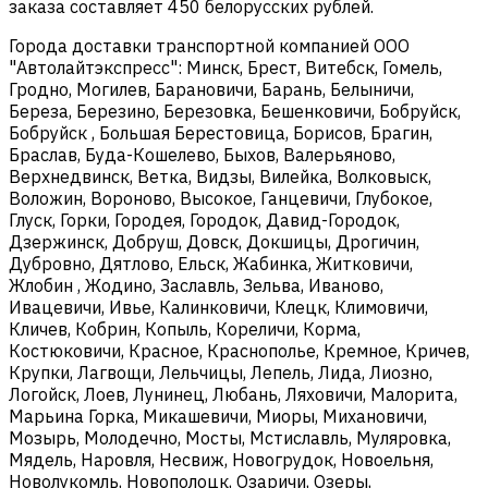
заказа составляет 450 белорусских рублей.
Города доставки транспортной компанией ООО
"Автолайтэкспресс": Минск, Брест, Витебск, Гомель,
Гродно, Могилев, Барановичи, Барань, Белыничи,
Береза, Березино, Березовка, Бешенковичи, Бобруйск,
Бобруйск , Большая Берестовица, Борисов, Брагин,
Браслав, Буда-Кошелево, Быхов, Валерьяново,
Верхнедвинск, Ветка, Видзы, Вилейка, Волковыск,
Воложин, Вороново, Высокое, Ганцевичи, Глубокое,
Глуск, Горки, Городея, Городок, Давид-Городок,
Дзержинск, Добруш, Довск, Докшицы, Дрогичин,
Дубровно, Дятлово, Ельск, Жабинка, Житковичи,
Жлобин , Жодино, Заславль, Зельва, Иваново,
Ивацевичи, Ивье, Калинковичи, Клецк, Климовичи,
Кличев, Кобрин, Копыль, Кореличи, Корма,
Костюковичи, Красное, Краснополье, Кремное, Кричев,
Крупки, Лагвощи, Лельчицы, Лепель, Лида, Лиозно,
Логойск, Лоев, Лунинец, Любань, Ляховичи, Малорита,
Марьина Горка, Микашевичи, Миоры, Михановичи,
Мозырь, Молодечно, Мосты, Мстиславль, Муляровка,
Мядель, Наровля, Несвиж, Новогрудок, Новоельня,
Новолукомль, Новополоцк, Озаричи, Озеры,