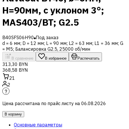
H=90мм, с уклоном 3°;
MAS403/BT; G2.5
B40SFS06H90
Под заказ
d = 6 мм; D = 12 мм; L = 90 мм; L2 = 63 мм; L1 = 36 мм; G
= M5; Балансировка G2.5, 25000 об/мин
В сравнение
В избранное
Распечатать
313,30 BYN
368,58 BYN
21
2
Цена рассчитана по прайс листу на
06.08.2026
В корзину
Основные параметры