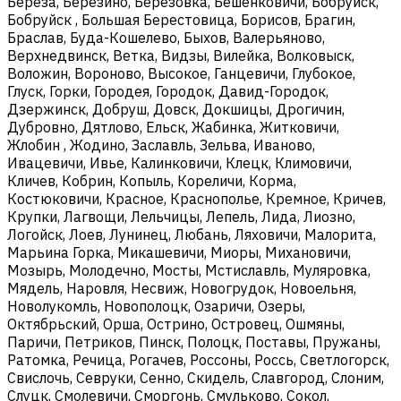
Береза, Березино, Березовка, Бешенковичи, Бобруйск,
Бобруйск , Большая Берестовица, Борисов, Брагин,
Браслав, Буда-Кошелево, Быхов, Валерьяново,
Верхнедвинск, Ветка, Видзы, Вилейка, Волковыск,
Воложин, Вороново, Высокое, Ганцевичи, Глубокое,
Глуск, Горки, Городея, Городок, Давид-Городок,
Дзержинск, Добруш, Довск, Докшицы, Дрогичин,
Дубровно, Дятлово, Ельск, Жабинка, Житковичи,
Жлобин , Жодино, Заславль, Зельва, Иваново,
Ивацевичи, Ивье, Калинковичи, Клецк, Климовичи,
Кличев, Кобрин, Копыль, Кореличи, Корма,
Костюковичи, Красное, Краснополье, Кремное, Кричев,
Крупки, Лагвощи, Лельчицы, Лепель, Лида, Лиозно,
Логойск, Лоев, Лунинец, Любань, Ляховичи, Малорита,
Марьина Горка, Микашевичи, Миоры, Михановичи,
Мозырь, Молодечно, Мосты, Мстиславль, Муляровка,
Мядель, Наровля, Несвиж, Новогрудок, Новоельня,
Новолукомль, Новополоцк, Озаричи, Озеры,
Октябрьский, Орша, Острино, Островец, Ошмяны,
Паричи, Петриков, Пинск, Полоцк, Поставы, Пружаны,
Ратомка, Речица, Рогачев, Россоны, Россь, Светлогорск,
Свислочь, Севруки, Сенно, Скидель, Славгород, Слоним,
Слуцк, Смолевичи, Сморгонь, Смульково, Сокол,