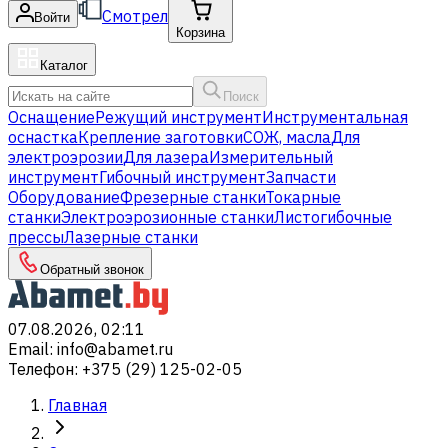
Смотрел
Войти
Корзина
Каталог
Поиск
Оснащение
Режущий инструмент
Инструментальная
оснастка
Крепление заготовки
СОЖ, масла
Для
электроэрозии
Для лазера
Измерительный
инструмент
Гибочный инструмент
Запчасти
Оборудование
Фрезерные станки
Токарные
станки
Электроэрозионные станки
Листогибочные
прессы
Лазерные станки
Обратный звонок
07.08.2026, 02:11
Email
:
info@abamet.ru
Телефон
:
+375 (29) 125-02-05
Главная