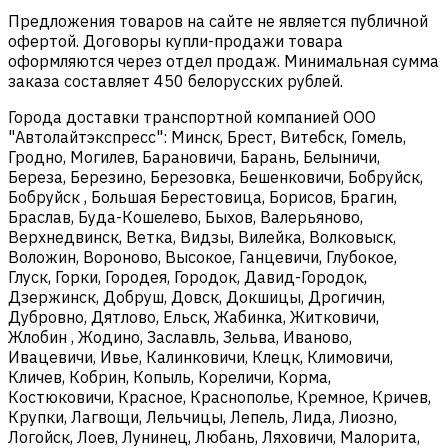
Предложения товаров на сайте не является публичной
офертой. Договоры купли-продажи товара
оформляются через отдел продаж. Минимальная сумма
заказа составляет 450 белорусских рублей.
Города доставки транспортной компанией ООО
"Автолайтэкспресс": Минск, Брест, Витебск, Гомель,
Гродно, Могилев, Барановичи, Барань, Белыничи,
Береза, Березино, Березовка, Бешенковичи, Бобруйск,
Бобруйск , Большая Берестовица, Борисов, Брагин,
Браслав, Буда-Кошелево, Быхов, Валерьяново,
Верхнедвинск, Ветка, Видзы, Вилейка, Волковыск,
Воложин, Вороново, Высокое, Ганцевичи, Глубокое,
Глуск, Горки, Городея, Городок, Давид-Городок,
Дзержинск, Добруш, Довск, Докшицы, Дрогичин,
Дубровно, Дятлово, Ельск, Жабинка, Житковичи,
Жлобин , Жодино, Заславль, Зельва, Иваново,
Ивацевичи, Ивье, Калинковичи, Клецк, Климовичи,
Кличев, Кобрин, Копыль, Кореличи, Корма,
Костюковичи, Красное, Краснополье, Кремное, Кричев,
Крупки, Лагвощи, Лельчицы, Лепель, Лида, Лиозно,
Логойск, Лоев, Лунинец, Любань, Ляховичи, Малорита,