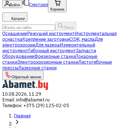
Смотрел
Войти
Корзина
Каталог
Поиск
Оснащение
Режущий инструмент
Инструментальная
оснастка
Крепление заготовки
СОЖ, масла
Для
электроэрозии
Для лазера
Измерительный
инструмент
Гибочный инструмент
Запчасти
Оборудование
Фрезерные станки
Токарные
станки
Электроэрозионные станки
Листогибочные
прессы
Лазерные станки
Обратный звонок
10.08.2026, 11:29
Email
:
info@abamet.ru
Телефон
:
+375 (29) 125-02-05
Главная