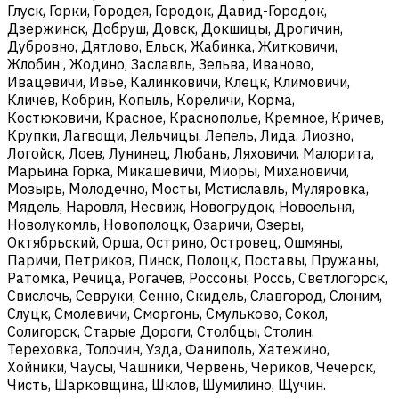
Глуск, Горки, Городея, Городок, Давид-Городок,
Дзержинск, Добруш, Довск, Докшицы, Дрогичин,
Дубровно, Дятлово, Ельск, Жабинка, Житковичи,
Жлобин , Жодино, Заславль, Зельва, Иваново,
Ивацевичи, Ивье, Калинковичи, Клецк, Климовичи,
Кличев, Кобрин, Копыль, Кореличи, Корма,
Костюковичи, Красное, Краснополье, Кремное, Кричев,
Крупки, Лагвощи, Лельчицы, Лепель, Лида, Лиозно,
Логойск, Лоев, Лунинец, Любань, Ляховичи, Малорита,
Марьина Горка, Микашевичи, Миоры, Михановичи,
Мозырь, Молодечно, Мосты, Мстиславль, Муляровка,
Мядель, Наровля, Несвиж, Новогрудок, Новоельня,
Новолукомль, Новополоцк, Озаричи, Озеры,
Октябрьский, Орша, Острино, Островец, Ошмяны,
Паричи, Петриков, Пинск, Полоцк, Поставы, Пружаны,
Ратомка, Речица, Рогачев, Россоны, Россь, Светлогорск,
Свислочь, Севруки, Сенно, Скидель, Славгород, Слоним,
Слуцк, Смолевичи, Сморгонь, Смульково, Сокол,
Солигорск, Старые Дороги, Столбцы, Столин,
Тереховка, Толочин, Узда, Фаниполь, Хатежино,
Хойники, Чаусы, Чашники, Червень, Чериков, Чечерск,
Чисть, Шарковщина, Шклов, Шумилино, Щучин.