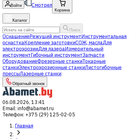
Смотрел
Войти
Корзина
Каталог
Поиск
Оснащение
Режущий инструмент
Инструментальная
оснастка
Крепление заготовки
СОЖ, масла
Для
электроэрозии
Для лазера
Измерительный
инструмент
Гибочный инструмент
Запчасти
Оборудование
Фрезерные станки
Токарные
станки
Электроэрозионные станки
Листогибочные
прессы
Лазерные станки
Обратный звонок
06.08.2026, 13:41
Email
:
info@abamet.ru
Телефон
:
+375 (29) 125-02-05
Главная