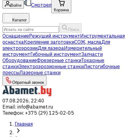
Смотрел
Войти
Корзина
Каталог
Поиск
Оснащение
Режущий инструмент
Инструментальная
оснастка
Крепление заготовки
СОЖ, масла
Для
электроэрозии
Для лазера
Измерительный
инструмент
Гибочный инструмент
Запчасти
Оборудование
Фрезерные станки
Токарные
станки
Электроэрозионные станки
Листогибочные
прессы
Лазерные станки
Обратный звонок
07.08.2026, 22:40
Email
:
info@abamet.ru
Телефон
:
+375 (29) 125-02-05
Главная