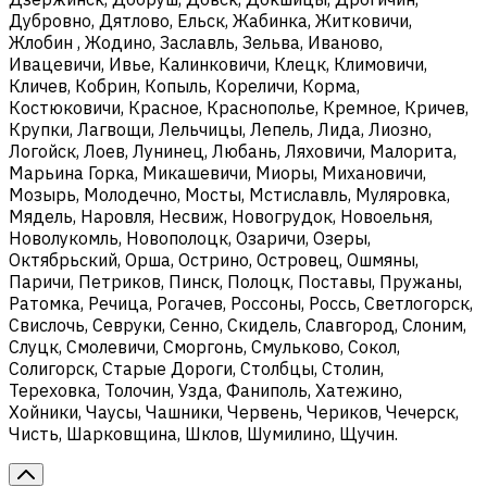
Дубровно, Дятлово, Ельск, Жабинка, Житковичи,
Жлобин , Жодино, Заславль, Зельва, Иваново,
Ивацевичи, Ивье, Калинковичи, Клецк, Климовичи,
Кличев, Кобрин, Копыль, Кореличи, Корма,
Костюковичи, Красное, Краснополье, Кремное, Кричев,
Крупки, Лагвощи, Лельчицы, Лепель, Лида, Лиозно,
Логойск, Лоев, Лунинец, Любань, Ляховичи, Малорита,
Марьина Горка, Микашевичи, Миоры, Михановичи,
Мозырь, Молодечно, Мосты, Мстиславль, Муляровка,
Мядель, Наровля, Несвиж, Новогрудок, Новоельня,
Новолукомль, Новополоцк, Озаричи, Озеры,
Октябрьский, Орша, Острино, Островец, Ошмяны,
Паричи, Петриков, Пинск, Полоцк, Поставы, Пружаны,
Ратомка, Речица, Рогачев, Россоны, Россь, Светлогорск,
Свислочь, Севруки, Сенно, Скидель, Славгород, Слоним,
Слуцк, Смолевичи, Сморгонь, Смульково, Сокол,
Солигорск, Старые Дороги, Столбцы, Столин,
Тереховка, Толочин, Узда, Фаниполь, Хатежино,
Хойники, Чаусы, Чашники, Червень, Чериков, Чечерск,
Чисть, Шарковщина, Шклов, Шумилино, Щучин.