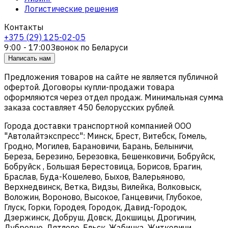
Логистические решения
Контакты
+375 (29) 125-02-05
9:00 - 17:00
Звонок по Беларуси
Написать нам
Предложения товаров на сайте не является публичной
офертой. Договоры купли-продажи товара
оформляются через отдел продаж. Минимальная сумма
заказа составляет 450 белорусских рублей.
Города доставки транспортной компанией ООО
"Автолайтэкспресс": Минск, Брест, Витебск, Гомель,
Гродно, Могилев, Барановичи, Барань, Белыничи,
Береза, Березино, Березовка, Бешенковичи, Бобруйск,
Бобруйск , Большая Берестовица, Борисов, Брагин,
Браслав, Буда-Кошелево, Быхов, Валерьяново,
Верхнедвинск, Ветка, Видзы, Вилейка, Волковыск,
Воложин, Вороново, Высокое, Ганцевичи, Глубокое,
Глуск, Горки, Городея, Городок, Давид-Городок,
Дзержинск, Добруш, Довск, Докшицы, Дрогичин,
Дубровно, Дятлово, Ельск, Жабинка, Житковичи,