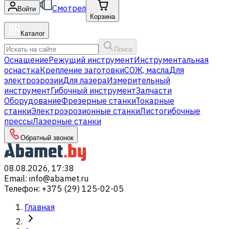
Смотрел
Войти
Корзина
Каталог
Поиск
Оснащение
Режущий инструмент
Инструментальная
оснастка
Крепление заготовки
СОЖ, масла
Для
электроэрозии
Для лазера
Измерительный
инструмент
Гибочный инструмент
Запчасти
Оборудование
Фрезерные станки
Токарные
станки
Электроэрозионные станки
Листогибочные
прессы
Лазерные станки
Обратный звонок
08.08.2026, 17:38
Email
:
info@abamet.ru
Телефон
:
+375 (29) 125-02-05
Главная