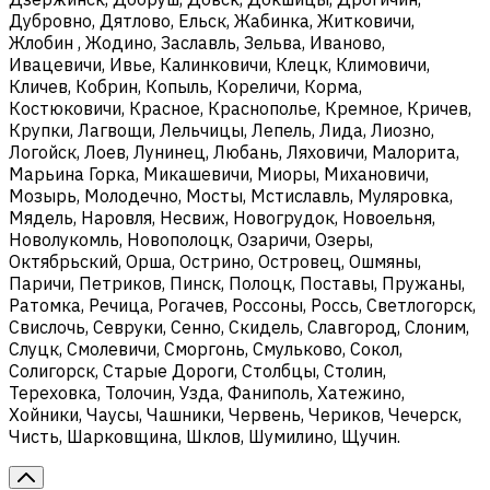
Дубровно, Дятлово, Ельск, Жабинка, Житковичи,
Жлобин , Жодино, Заславль, Зельва, Иваново,
Ивацевичи, Ивье, Калинковичи, Клецк, Климовичи,
Кличев, Кобрин, Копыль, Кореличи, Корма,
Костюковичи, Красное, Краснополье, Кремное, Кричев,
Крупки, Лагвощи, Лельчицы, Лепель, Лида, Лиозно,
Логойск, Лоев, Лунинец, Любань, Ляховичи, Малорита,
Марьина Горка, Микашевичи, Миоры, Михановичи,
Мозырь, Молодечно, Мосты, Мстиславль, Муляровка,
Мядель, Наровля, Несвиж, Новогрудок, Новоельня,
Новолукомль, Новополоцк, Озаричи, Озеры,
Октябрьский, Орша, Острино, Островец, Ошмяны,
Паричи, Петриков, Пинск, Полоцк, Поставы, Пружаны,
Ратомка, Речица, Рогачев, Россоны, Россь, Светлогорск,
Свислочь, Севруки, Сенно, Скидель, Славгород, Слоним,
Слуцк, Смолевичи, Сморгонь, Смульково, Сокол,
Солигорск, Старые Дороги, Столбцы, Столин,
Тереховка, Толочин, Узда, Фаниполь, Хатежино,
Хойники, Чаусы, Чашники, Червень, Чериков, Чечерск,
Чисть, Шарковщина, Шклов, Шумилино, Щучин.