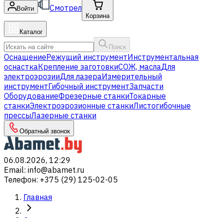
Смотрел
Войти
Корзина
Каталог
Поиск
Оснащение
Режущий инструмент
Инструментальная
оснастка
Крепление заготовки
СОЖ, масла
Для
электроэрозии
Для лазера
Измерительный
инструмент
Гибочный инструмент
Запчасти
Оборудование
Фрезерные станки
Токарные
станки
Электроэрозионные станки
Листогибочные
прессы
Лазерные станки
Обратный звонок
06.08.2026, 12:29
Email
:
info@abamet.ru
Телефон
:
+375 (29) 125-02-05
Главная