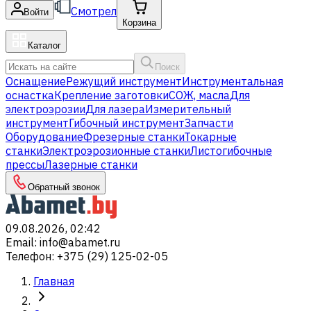
Смотрел
Войти
Корзина
Каталог
Поиск
Оснащение
Режущий инструмент
Инструментальная
оснастка
Крепление заготовки
СОЖ, масла
Для
электроэрозии
Для лазера
Измерительный
инструмент
Гибочный инструмент
Запчасти
Оборудование
Фрезерные станки
Токарные
станки
Электроэрозионные станки
Листогибочные
прессы
Лазерные станки
Обратный звонок
09.08.2026, 02:42
Email
:
info@abamet.ru
Телефон
:
+375 (29) 125-02-05
Главная