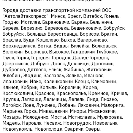
Города доставки транспортной компанией ООО
"Автолайтэкспресс": Минск, Брест, Витебск, Гомель,
Гродно, Могилев, Барановичи, Барань, Белыничи,
Береза, Березино, Березовка, Бешенковичи, Бобруйск,
Бобруйск , Большая Берестовица, Борисов, Брагин,
Браслав, Буда-Кошелево, Быхов, Валерьяново,
Верхнедвинск, Ветка, Видзы, Вилейка, Волковыск,
Воложин, Вороново, Высокое, Ганцевичи, Глубокое,
Глуск, Горки, Городея, Городок, Давид-Городок,
Дзержинск, Добруш, Довск, Докшицы, Дрогичин,
Дубровно, Дятлово, Ельск, Жабинка, Житковичи,
Жлобин , Жодино, Заславль, Зельва, Иваново,
Ивацевичи, Ивье, Калинковичи, Клецк, Климовичи,
Кличев, Кобрин, Копыль, Кореличи, Корма,
Костюковичи, Красное, Краснополье, Кремное, Кричев,
Крупки, Лагвощи, Лельчицы, Лепель, Лида, Лиозно,
Логойск, Лоев, Лунинец, Любань, Ляховичи, Малорита,
Марьина Горка, Микашевичи, Миоры, Михановичи,
Мозырь, Молодечно, Мосты, Мстиславль, Муляровка,
Мядель, Наровля, Несвиж, Новогрудок, Новоельня,
Новолукомль, Новополоцк, Озаричи, Озеры,