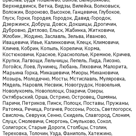
Верхнедвинск, Ветка, Видзы, Вилейка, Волковыск,
Воложин, Вороново, Высокое, Ганцевичи, Глубокое,
Глуск, Горки, Городея, Городок, Давид-Городок,
Дзержинск, Добруш, Довск, Докшицы, Дрогичин,
Дубровно, Дятлово, Ельск, Жабинка, Житковичи,
Жлобин , Жодино, Заславль, Зельва, Иваново,
Ивацевичи, Ивье, Калинковичи, Клецк, Климовичи,
Кличев, Кобрин, Копыль, Кореличи, Корма,
Костюковичи, Красное, Краснополье, Кремное, Кричев,
Крупки, Лагвощи, Лельчицы, Лепель, Лида, Лиозно,
Логойск, Лоев, Лунинец, Любань, Ляховичи, Малорита,
Марьина Горка, Микашевичи, Миоры, Михановичи,
Мозырь, Молодечно, Мосты, Мстиславль, Муляровка,
Мядель, Наровля, Несвиж, Новогрудок, Новоельня,
Новолукомль, Новополоцк, Озаричи, Озеры,
Октябрьский, Орша, Острино, Островец, Ошмяны,
Паричи, Петриков, Пинск, Полоцк, Поставы, Пружаны,
Ратомка, Речица, Рогачев, Россоны, Россь, Светлогорск,
Свислочь, Севруки, Сенно, Скидель, Славгород, Слоним,
Слуцк, Смолевичи, Сморгонь, Смульково, Сокол,
Солигорск, Старые Дороги, Столбцы, Столин,
Тереховка, Толочин, Узда, Фаниполь, Хатежино,