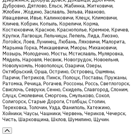
Дубровно, Дятлово, Ельск, Жабинка, Житковичи,
Жлобин , Жодино, Заславль, Зельва, Иваново,
Ивацевичи, Ивье, Калинковичи, Клецк, Климовичи,
Кличев, Кобрин, Копыль, Кореличи, Корма,
Костюковичи, Красное, Краснополье, Кремное, Кричев,
Крупки, Лагвощи, Лельчицы, Лепель, Лида, Лиозно,
Логойск, Лоев, Лунинец, Любань, Ляховичи, Малорита,
Марьина Горка, Микашевичи, Миоры, Михановичи,
Мозырь, Молодечно, Мосты, Мстиславль, Муляровка,
Мядель, Наровля, Несвиж, Новогрудок, Новоельня,
Новолукомль, Новополоцк, Озаричи, Озеры,
Октябрьский, Орша, Острино, Островец, Ошмяны,
Паричи, Петриков, Пинск, Полоцк, Поставы, Пружаны,
Ратомка, Речица, Рогачев, Россоны, Россь, Светлогорск,
Свислочь, Севруки, Сенно, Скидель, Славгород, Слоним,
Слуцк, Смолевичи, Сморгонь, Смульково, Сокол,
Солигорск, Старые Дороги, Столбцы, Столин,
Тереховка, Толочин, Узда, Фаниполь, Хатежино,
Хойники, Чаусы, Чашники, Червень, Чериков, Чечерск,
Чисть, Шарковщина, Шклов, Шумилино, Щучин.