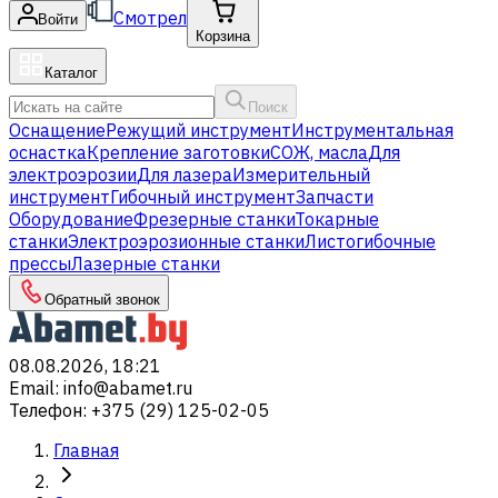
Смотрел
Войти
Корзина
Каталог
Поиск
Оснащение
Режущий инструмент
Инструментальная
оснастка
Крепление заготовки
СОЖ, масла
Для
электроэрозии
Для лазера
Измерительный
инструмент
Гибочный инструмент
Запчасти
Оборудование
Фрезерные станки
Токарные
станки
Электроэрозионные станки
Листогибочные
прессы
Лазерные станки
Обратный звонок
08.08.2026, 18:21
Email
:
info@abamet.ru
Телефон
:
+375 (29) 125-02-05
Главная