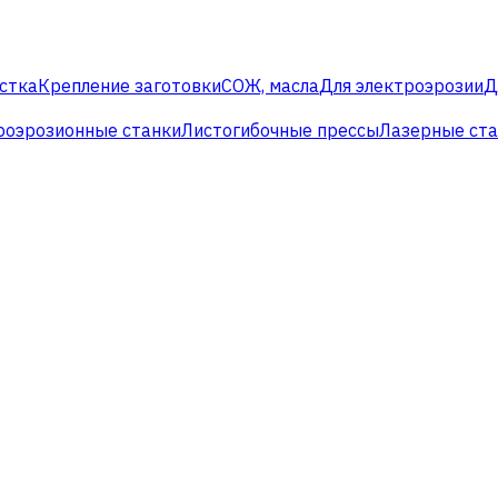
стка
Крепление заготовки
СОЖ, масла
Для электроэрозии
Д
роэрозионные станки
Листогибочные прессы
Лазерные ст