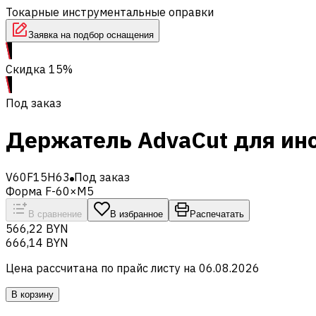
Токарные инструментальные оправки
Заявка на подбор оснащения
Скидка 15%
Под заказ
Держатель AdvaCut для инс
V60F15H63
Под заказ
Форма F-60×M5
В сравнение
В избранное
Распечатать
566,22 BYN
666,14 BYN
Цена рассчитана по прайс листу на
06.08.2026
В корзину