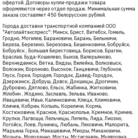
офертой. Договоры купли-продажи товара
оформляются через отдел продаж. Минимальная сумма
заказа составляет 450 белорусских рублей.
Города доставки транспортной компанией ООО
"Автолайтэкспресс": Минск, Брест, Витебск, Гомель,
Гродно, Могилев, Барановичи, Барань, Белыничи,
Береза, Березино, Березовка, Бешенковичи, Бобруйск,
Бобруйск , Большая Берестовица, Борисов, Брагин,
Браслав, Буда-Кошелево, Быхов, Валерьяново,
Верхнедвинск, Ветка, Видзы, Вилейка, Волковыск,
Воложин, Вороново, Высокое, Ганцевичи, Глубокое,
Глуск, Горки, Городея, Городок, Давид-Городок,
Дзержинск, Добруш, Довск, Докшицы, Дрогичин,
Дубровно, Дятлово, Ельск, Жабинка, Житковичи,
Жлобин , Жодино, Заславль, Зельва, Иваново,
Ивацевичи, Ивье, Калинковичи, Клецк, Климовичи,
Кличев, Кобрин, Копыль, Кореличи, Корма,
Костюковичи, Красное, Краснополье, Кремное, Кричев,
Крупки, Лагвощи, Лельчицы, Лепель, Лида, Лиозно,
Логойск, Лоев, Лунинец, Любань, Ляховичи, Малорита,
Марьина Горка, Микашевичи, Миоры, Михановичи,
Мозырь, Молодечно, Мосты, Мстиславль, Муляровка,