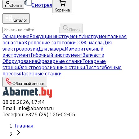
Смотрел
Войти
Корзина
Каталог
Поиск
Оснащение
Режущий инструмент
Инструментальная
оснастка
Крепление заготовки
СОЖ, масла
Для
электроэрозии
Для лазера
Измерительный
инструмент
Гибочный инструмент
Запчасти
Оборудование
Фрезерные станки
Токарные
станки
Электроэрозионные станки
Листогибочные
прессы
Лазерные станки
Обратный звонок
08.08.2026, 17:44
Email
:
info@abamet.ru
Телефон
:
+375 (29) 125-02-05
Главная