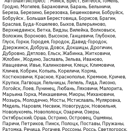
"Автолайтэкспресс": Минск, Брест, Витебск, Гомель,
Гродно, Могилев, Барановичи, Барань, Белыничи,
Береза, Березино, Березовка, Бешенковичи, Бобруйск,
Бобруйск , Большая Берестовица, Борисов, Брагин,
Браслав, Буда-Кошелево, Быхов, Валерьяново,
Верхнедвинск, Ветка, Видзы, Вилейка, Волковыск,
Воложин, Вороново, Высокое, Ганцевичи, Глубокое,
Глуск, Горки, Городея, Городок, Давид-Городок,
Дзержинск, Добруш, Довск, Докшицы, Дрогичин,
Дубровно, Дятлово, Ельск, Жабинка, Житковичи,
Жлобин , Жодино, Заславль, Зельва, Иваново,
Ивацевичи, Ивье, Калинковичи, Клецк, Климовичи,
Кличев, Кобрин, Копыль, Кореличи, Корма,
Костюковичи, Красное, Краснополье, Кремное, Кричев,
Крупки, Лагвощи, Лельчицы, Лепель, Лида, Лиозно,
Логойск, Лоев, Лунинец, Любань, Ляховичи, Малорита,
Марьина Горка, Микашевичи, Миоры, Михановичи,
Мозырь, Молодечно, Мосты, Мстиславль, Муляровка,
Мядель, Наровля, Несвиж, Новогрудок, Новоельня,
Новолукомль, Новополоцк, Озаричи, Озеры,
Октябрьский, Орша, Острино, Островец, Ошмяны,
Паричи, Петриков, Пинск, Полоцк, Поставы, Пружаны,
Ратомка, Речица, Рогачев, Россоны, Россь, Светлогорск,