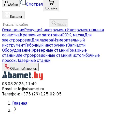
Смотрел
Войти
Корзина
Каталог
Поиск
Оснащение
Режущий инструмент
Инструментальная
оснастка
Крепление заготовки
СОЖ, масла
Для
электроэрозии
Для лазера
Измерительный
инструмент
Гибочный инструмент
Запчасти
Оборудование
Фрезерные станки
Токарные
станки
Электроэрозионные станки
Листогибочные
прессы
Лазерные станки
Обратный звонок
08.08.2026, 11:49
Email
:
info@abamet.ru
Телефон
:
+375 (29) 125-02-05
Главная