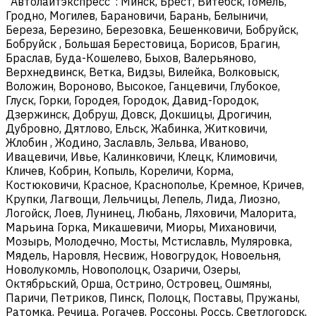
"Автолайтэкспресс": Минск, Брест, Витебск, Гомель,
Гродно, Могилев, Барановичи, Барань, Белыничи,
Береза, Березино, Березовка, Бешенковичи, Бобруйск,
Бобруйск , Большая Берестовица, Борисов, Брагин,
Браслав, Буда-Кошелево, Быхов, Валерьяново,
Верхнедвинск, Ветка, Видзы, Вилейка, Волковыск,
Воложин, Вороново, Высокое, Ганцевичи, Глубокое,
Глуск, Горки, Городея, Городок, Давид-Городок,
Дзержинск, Добруш, Довск, Докшицы, Дрогичин,
Дубровно, Дятлово, Ельск, Жабинка, Житковичи,
Жлобин , Жодино, Заславль, Зельва, Иваново,
Ивацевичи, Ивье, Калинковичи, Клецк, Климовичи,
Кличев, Кобрин, Копыль, Кореличи, Корма,
Костюковичи, Красное, Краснополье, Кремное, Кричев,
Крупки, Лагвощи, Лельчицы, Лепель, Лида, Лиозно,
Логойск, Лоев, Лунинец, Любань, Ляховичи, Малорита,
Марьина Горка, Микашевичи, Миоры, Михановичи,
Мозырь, Молодечно, Мосты, Мстиславль, Муляровка,
Мядель, Наровля, Несвиж, Новогрудок, Новоельня,
Новолукомль, Новополоцк, Озаричи, Озеры,
Октябрьский, Орша, Острино, Островец, Ошмяны,
Паричи, Петриков, Пинск, Полоцк, Поставы, Пружаны,
Ратомка, Речица, Рогачев, Россоны, Россь, Светлогорск,