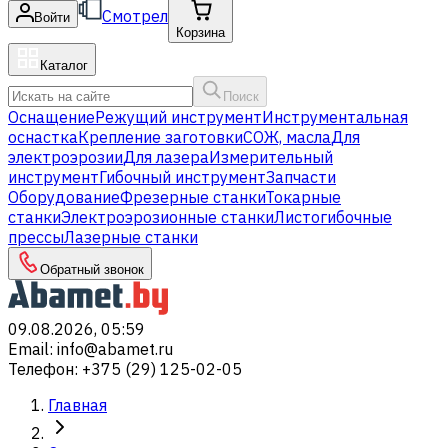
Смотрел
Войти
Корзина
Каталог
Поиск
Оснащение
Режущий инструмент
Инструментальная
оснастка
Крепление заготовки
СОЖ, масла
Для
электроэрозии
Для лазера
Измерительный
инструмент
Гибочный инструмент
Запчасти
Оборудование
Фрезерные станки
Токарные
станки
Электроэрозионные станки
Листогибочные
прессы
Лазерные станки
Обратный звонок
09.08.2026, 05:59
Email
:
info@abamet.ru
Телефон
:
+375 (29) 125-02-05
Главная