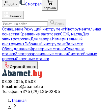
Смотрел
Войти
Корзина
Каталог
Поиск
Оснащение
Режущий инструмент
Инструментальная
оснастка
Крепление заготовки
СОЖ, масла
Для
электроэрозии
Для лазера
Измерительный
инструмент
Гибочный инструмент
Запчасти
Оборудование
Фрезерные станки
Токарные
станки
Электроэрозионные станки
Листогибочные
прессы
Лазерные станки
Обратный звонок
08.08.2026, 05:08
Email
:
info@abamet.ru
Телефон
:
+375 (29) 125-02-05
Главная