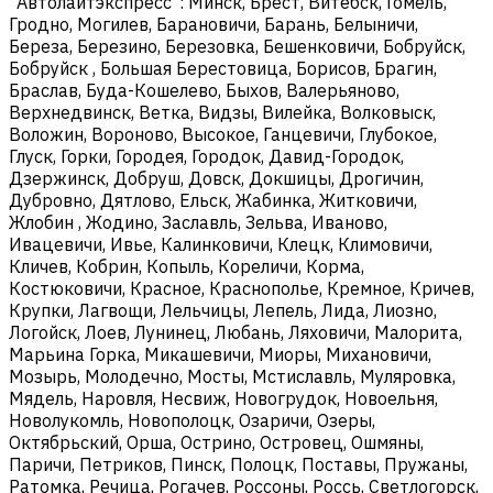
"Автолайтэкспресс": Минск, Брест, Витебск, Гомель,
Гродно, Могилев, Барановичи, Барань, Белыничи,
Береза, Березино, Березовка, Бешенковичи, Бобруйск,
Бобруйск , Большая Берестовица, Борисов, Брагин,
Браслав, Буда-Кошелево, Быхов, Валерьяново,
Верхнедвинск, Ветка, Видзы, Вилейка, Волковыск,
Воложин, Вороново, Высокое, Ганцевичи, Глубокое,
Глуск, Горки, Городея, Городок, Давид-Городок,
Дзержинск, Добруш, Довск, Докшицы, Дрогичин,
Дубровно, Дятлово, Ельск, Жабинка, Житковичи,
Жлобин , Жодино, Заславль, Зельва, Иваново,
Ивацевичи, Ивье, Калинковичи, Клецк, Климовичи,
Кличев, Кобрин, Копыль, Кореличи, Корма,
Костюковичи, Красное, Краснополье, Кремное, Кричев,
Крупки, Лагвощи, Лельчицы, Лепель, Лида, Лиозно,
Логойск, Лоев, Лунинец, Любань, Ляховичи, Малорита,
Марьина Горка, Микашевичи, Миоры, Михановичи,
Мозырь, Молодечно, Мосты, Мстиславль, Муляровка,
Мядель, Наровля, Несвиж, Новогрудок, Новоельня,
Новолукомль, Новополоцк, Озаричи, Озеры,
Октябрьский, Орша, Острино, Островец, Ошмяны,
Паричи, Петриков, Пинск, Полоцк, Поставы, Пружаны,
Ратомка, Речица, Рогачев, Россоны, Россь, Светлогорск,