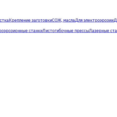
стка
Крепление заготовки
СОЖ, масла
Для электроэрозии
Д
роэрозионные станки
Листогибочные прессы
Лазерные ст