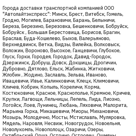
Города доставки транспортной компанией ООО
"Автолайтэкспресс": Минск, Брест, Витебск, Гомель,
Гродно, Могилев, Барановичи, Барань, Белыничи,
Береза, Березино, Березовка, Бешенковичи, Бобруйск,
Бобруйск , Большая Берестовица, Борисов, Брагин,
Браслав, Буда-Кошелево, Быхов, Валерьяново,
Верхнедвинск, Ветка, Видзы, Вилейка, Волковыск,
Воложин, Вороново, Высокое, Ганцевичи, Глубокое,
Глуск, Горки, Городея, Городок, Давид-Городок,
Дзержинск, Добруш, Довск, Докшицы, Дрогичин,
Дубровно, Дятлово, Ельск, Жабинка, Житковичи,
Жлобин , Жодино, Заславль, Зельва, Иваново,
Ивацевичи, Ивье, Калинковичи, Клецк, Климовичи,
Кличев, Кобрин, Копыль, Кореличи, Корма,
Костюковичи, Красное, Краснополье, Кремное, Кричев,
Крупки, Лагвощи, Лельчицы, Лепель, Лида, Лиозно,
Логойск, Лоев, Лунинец, Любань, Ляховичи, Малорита,
Марьина Горка, Микашевичи, Миоры, Михановичи,
Мозырь, Молодечно, Мосты, Мстиславль, Муляровка,
Мядель, Наровля, Несвиж, Новогрудок, Новоельня,
Новолукомль, Новополоцк, Озаричи, Озеры,
Октябрьский, Орша, Острино, Островец, Ошмяны,