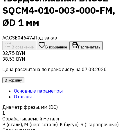
SQCM4-010-003-000-FM,
ØD 1 мм
AC.GSE04647
Под заказ
В сравнение
В избранное
Распечатать
32,75 BYN
38,53 BYN
Цена рассчитана по прайс листу на
07.08.2026
В корзину
Основные параметры
Отзывы
Диаметр фрезы, мм (DC)
1
Обрабатываемый металл
Р (сталь)
,
M (нерж.сталь)
,
K (чугун)
,
S (жаропрочные)