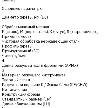
Основные параметры
Диаметр фрезы, мм (DC)
1
Обрабатываемый металл
Р (сталь)
,
M (нерж.сталь)
,
K (чугун)
,
S (жаропрочные)
Применяемость
Чистовая обработка нержавеющей стали
Профиль фрезы
Прямоугольный (SQ)
Число зубьев
4
Длина режущей части фрезы, мм (APMX)
3
Материал режущего инструмента
Твердый сплав
Радиус при вершине R / Фаска C, мм (RE/CHW)
Нет значения
Конструкция фрезы
Стандартный размер (CM)
Длина обнижения, мм (LU)