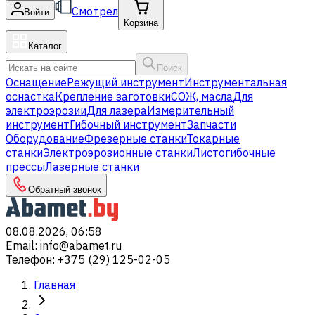
Смотрел
Войти
Корзина
Каталог
Поиск
Оснащение
Режущий инструмент
Инструментальная
оснастка
Крепление заготовки
СОЖ, масла
Для
электроэрозии
Для лазера
Измерительный
инструмент
Гибочный инструмент
Запчасти
Оборудование
Фрезерные станки
Токарные
станки
Электроэрозионные станки
Листогибочные
прессы
Лазерные станки
Обратный звонок
08.08.2026, 06:58
Email
:
info@abamet.ru
Телефон
:
+375 (29) 125-02-05
Главная