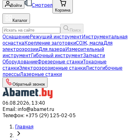
Смотрел
Войти
Корзина
Каталог
Поиск
Оснащение
Режущий инструмент
Инструментальная
оснастка
Крепление заготовки
СОЖ, масла
Для
электроэрозии
Для лазера
Измерительный
инструмент
Гибочный инструмент
Запчасти
Оборудование
Фрезерные станки
Токарные
станки
Электроэрозионные станки
Листогибочные
прессы
Лазерные станки
Обратный звонок
06.08.2026, 13:40
Email
:
info@abamet.ru
Телефон
:
+375 (29) 125-02-05
Главная