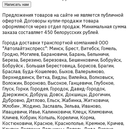
Написать нам
Предложения товаров на сайте не является публичной
офертой. Договоры купли-продажи товара
оформляются через отдел продаж. Минимальная сумма
заказа составляет 450 белорусских рублей.
Города доставки транспортной компанией ООО
"Автолайтэкспресс": Минск, Брест, Витебск, Гомель,
Гродно, Могилев, Барановичи, Барань, Белыничи,
Береза, Березино, Березовка, Бешенковичи, Бобруйск,
Бобруйск , Большая Берестовица, Борисов, Брагин,
Браслав, Буда-Кошелево, Быхов, Валерьяново,
Верхнедвинск, Ветка, Видзы, Вилейка, Волковыск,
Воложин, Вороново, Высокое, Ганцевичи, Глубокое,
Глуск, Горки, Городея, Городок, Давид-Городок,
Дзержинск, Добруш, Довск, Докшицы, Дрогичин,
Дубровно, Дятлово, Ельск, Жабинка, Житковичи,
Жлобин , Жодино, Заславль, Зельва, Иваново,
Ивацевичи, Ивье, Калинковичи, Клецк, Климовичи,
Кличев, Кобрин, Копыль, Кореличи, Корма,
Костюковичи, Красное, Краснополье, Кремное, Кричев,
Крупки, Лагвощи, Лельчицы, Лепель, Лида, Лиозно,