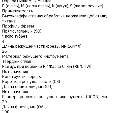
Обрабатываемый металл
Р (сталь)
,
M (нерж.сталь)
,
K (чугун)
,
S (жаропрочные)
Применяемость
Высокоэффективная обработка нержавеющей стали,
титана
Профиль фрезы
Прямоугольный (SQ)
Число зубьев
4
Длина режущей части фрезы, мм (APMX)
26
Материал режущего инструмента
Твердый сплав
Радиус при вершине R / Фаска C, мм (RE/CHW)
Нет значения
Конструкция фрезы
Короткая режущая часть (CS)
Длина обнижения, мм (LU)
Нет значения
Размер крепления режущего инструмента (DCON), мм
20
Длина фрезы, мм (OAL)
100