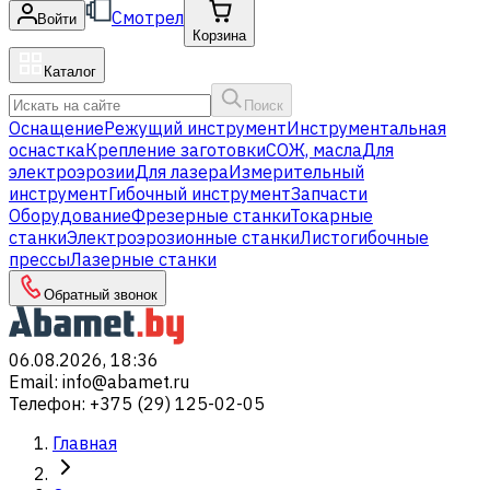
Смотрел
Войти
Корзина
Каталог
Поиск
Оснащение
Режущий инструмент
Инструментальная
оснастка
Крепление заготовки
СОЖ, масла
Для
электроэрозии
Для лазера
Измерительный
инструмент
Гибочный инструмент
Запчасти
Оборудование
Фрезерные станки
Токарные
станки
Электроэрозионные станки
Листогибочные
прессы
Лазерные станки
Обратный звонок
06.08.2026, 18:36
Email
:
info@abamet.ru
Телефон
:
+375 (29) 125-02-05
Главная