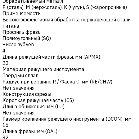
Обрабатываемый металл
Р (сталь)
,
M (нерж.сталь)
,
K (чугун)
,
S (жаропрочные)
Применяемость
Высокоэффективная обработка нержавеющей стали,
титана
Профиль фрезы
Прямоугольный (SQ)
Число зубьев
4
Длина режущей части фрезы, мм (APMX)
22
Материал режущего инструмента
Твердый сплав
Радиус при вершине R / Фаска C, мм (RE/CHW)
Нет значения
Конструкция фрезы
Короткая режущая часть (CS)
Длина обнижения, мм (LU)
Нет значения
Размер крепления режущего инструмента (DCON), мм
16
Длина фрезы, мм (OAL)
92