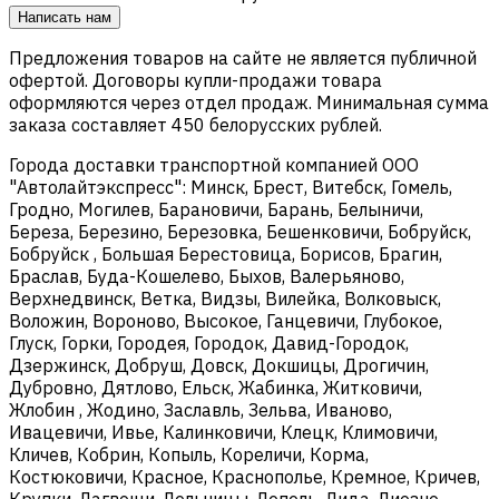
Написать нам
Предложения товаров на сайте не является публичной
офертой. Договоры купли-продажи товара
оформляются через отдел продаж. Минимальная сумма
заказа составляет 450 белорусских рублей.
Города доставки транспортной компанией ООО
"Автолайтэкспресс": Минск, Брест, Витебск, Гомель,
Гродно, Могилев, Барановичи, Барань, Белыничи,
Береза, Березино, Березовка, Бешенковичи, Бобруйск,
Бобруйск , Большая Берестовица, Борисов, Брагин,
Браслав, Буда-Кошелево, Быхов, Валерьяново,
Верхнедвинск, Ветка, Видзы, Вилейка, Волковыск,
Воложин, Вороново, Высокое, Ганцевичи, Глубокое,
Глуск, Горки, Городея, Городок, Давид-Городок,
Дзержинск, Добруш, Довск, Докшицы, Дрогичин,
Дубровно, Дятлово, Ельск, Жабинка, Житковичи,
Жлобин , Жодино, Заславль, Зельва, Иваново,
Ивацевичи, Ивье, Калинковичи, Клецк, Климовичи,
Кличев, Кобрин, Копыль, Кореличи, Корма,
Костюковичи, Красное, Краснополье, Кремное, Кричев,
Крупки, Лагвощи, Лельчицы, Лепель, Лида, Лиозно,