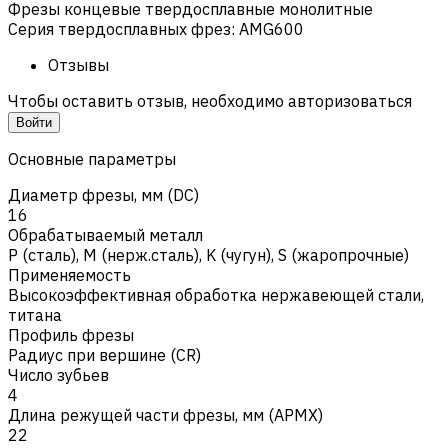
Фрезы концевые твердосплавные монолитные
Серия твердосплавных фрез
:
AMG600
Отзывы
Чтобы оставить отзыв, необходимо авторизоваться
Войти
Основные параметры
Диаметр фрезы, мм (DC)
16
Обрабатываемый металл
Р (сталь)
,
M (нерж.сталь)
,
K (чугун)
,
S (жаропрочные)
Применяемость
Высокоэффективная обработка нержавеющей стали,
титана
Профиль фрезы
Радиус при вершине (CR)
Число зубьев
4
Длина режущей части фрезы, мм (APMX)
22