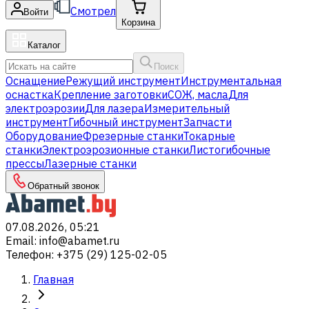
Смотрел
Войти
Корзина
Каталог
Поиск
Оснащение
Режущий инструмент
Инструментальная
оснастка
Крепление заготовки
СОЖ, масла
Для
электроэрозии
Для лазера
Измерительный
инструмент
Гибочный инструмент
Запчасти
Оборудование
Фрезерные станки
Токарные
станки
Электроэрозионные станки
Листогибочные
прессы
Лазерные станки
Обратный звонок
07.08.2026, 05:21
Email
:
info@abamet.ru
Телефон
:
+375 (29) 125-02-05
Главная