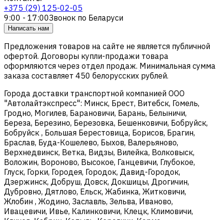
+375 (29) 125-02-05
9:00 - 17:00
Звонок по Беларуси
Написать нам
Предложения товаров на сайте не является публичной
офертой. Договоры купли-продажи товара
оформляются через отдел продаж. Минимальная сумма
заказа составляет 450 белорусских рублей.
Города доставки транспортной компанией ООО
"Автолайтэкспресс": Минск, Брест, Витебск, Гомель,
Гродно, Могилев, Барановичи, Барань, Белыничи,
Береза, Березино, Березовка, Бешенковичи, Бобруйск,
Бобруйск , Большая Берестовица, Борисов, Брагин,
Браслав, Буда-Кошелево, Быхов, Валерьяново,
Верхнедвинск, Ветка, Видзы, Вилейка, Волковыск,
Воложин, Вороново, Высокое, Ганцевичи, Глубокое,
Глуск, Горки, Городея, Городок, Давид-Городок,
Дзержинск, Добруш, Довск, Докшицы, Дрогичин,
Дубровно, Дятлово, Ельск, Жабинка, Житковичи,
Жлобин , Жодино, Заславль, Зельва, Иваново,
Ивацевичи, Ивье, Калинковичи, Клецк, Климовичи,