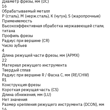
Диаметр фрезы, мм (DC)
16
Обрабатываемый металл
Р (сталь)
,
M (нерж.сталь)
,
K (чугун)
,
S (жаропрочные)
Применяемость
Высокоэффективная обработка нержавеющей стали,
титана
Профиль фрезы
Радиус при вершине (CR)
Число зубьев
4
Длина режущей части фрезы, мм (APMX)
22
Материал режущего инструмента
Твердый сплав
Радиус при вершине R / Фаска C, мм (RE/CHW)
R1
Конструкция фрезы
Короткая режущая часть (CS)
Длина обнижения, мм (LU)
Нет значения
Размер крепления режущего инструмента (DCON), мм
16