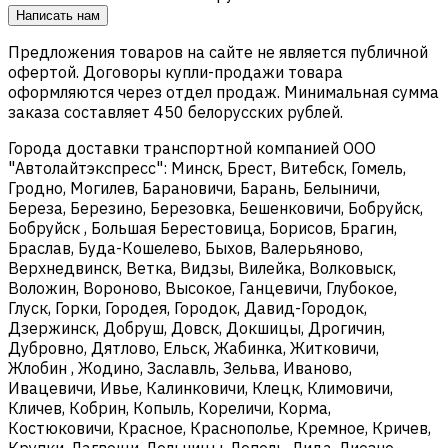
Написать нам
Предложения товаров на сайте не является публичной
офертой. Договоры купли-продажи товара
оформляются через отдел продаж. Минимальная сумма
заказа составляет 450 белорусских рублей.
Города доставки транспортной компанией ООО
"Автолайтэкспресс": Минск, Брест, Витебск, Гомель,
Гродно, Могилев, Барановичи, Барань, Белыничи,
Береза, Березино, Березовка, Бешенковичи, Бобруйск,
Бобруйск , Большая Берестовица, Борисов, Брагин,
Браслав, Буда-Кошелево, Быхов, Валерьяново,
Верхнедвинск, Ветка, Видзы, Вилейка, Волковыск,
Воложин, Вороново, Высокое, Ганцевичи, Глубокое,
Глуск, Горки, Городея, Городок, Давид-Городок,
Дзержинск, Добруш, Довск, Докшицы, Дрогичин,
Дубровно, Дятлово, Ельск, Жабинка, Житковичи,
Жлобин , Жодино, Заславль, Зельва, Иваново,
Ивацевичи, Ивье, Калинковичи, Клецк, Климовичи,
Кличев, Кобрин, Копыль, Кореличи, Корма,
Костюковичи, Красное, Краснополье, Кремное, Кричев,
Крупки, Лагвощи, Лельчицы, Лепель, Лида, Лиозно,