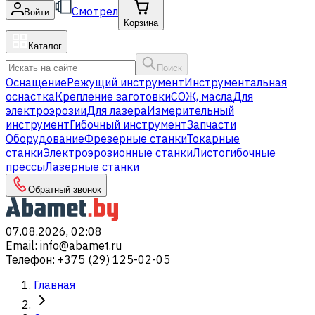
Смотрел
Войти
Корзина
Каталог
Поиск
Оснащение
Режущий инструмент
Инструментальная
оснастка
Крепление заготовки
СОЖ, масла
Для
электроэрозии
Для лазера
Измерительный
инструмент
Гибочный инструмент
Запчасти
Оборудование
Фрезерные станки
Токарные
станки
Электроэрозионные станки
Листогибочные
прессы
Лазерные станки
Обратный звонок
07.08.2026, 02:08
Email
:
info@abamet.ru
Телефон
:
+375 (29) 125-02-05
Главная