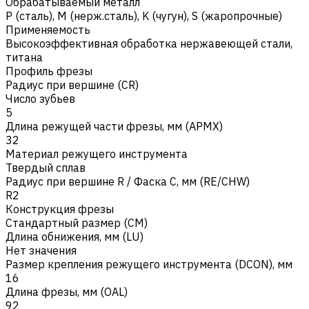
Обрабатываемый металл
Р (сталь)
,
M (нерж.сталь)
,
K (чугун)
,
S (жаропрочные)
Применяемость
Высокоэффективная обработка нержавеющей стали,
титана
Профиль фрезы
Радиус при вершине (CR)
Число зубьев
5
Длина режущей части фрезы, мм (APMX)
32
Материал режущего инструмента
Твердый сплав
Радиус при вершине R / Фаска C, мм (RE/CHW)
R2
Конструкция фрезы
Стандартный размер (CM)
Длина обнижения, мм (LU)
Нет значения
Размер крепления режущего инструмента (DCON), мм
16
Длина фрезы, мм (OAL)
92