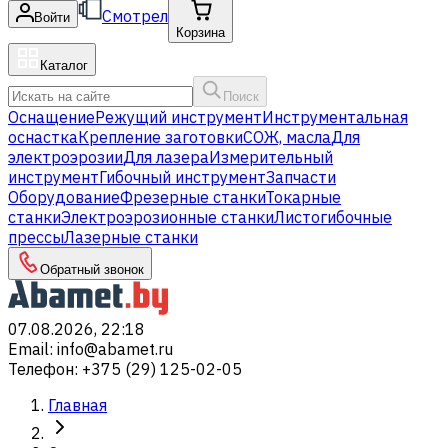
Смотрел
Войти
Корзина
Каталог
Поиск
Оснащение
Режущий инструмент
Инструментальная
оснастка
Крепление заготовки
СОЖ, масла
Для
электроэрозии
Для лазера
Измерительный
инструмент
Гибочный инструмент
Запчасти
Оборудование
Фрезерные станки
Токарные
станки
Электроэрозионные станки
Листогибочные
прессы
Лазерные станки
Обратный звонок
07.08.2026, 22:18
Email
:
info@abamet.ru
Телефон
:
+375 (29) 125-02-05
Главная