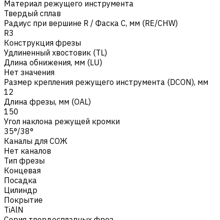
Материал режущего инструмента
Твердый сплав
Радиус при вершине R / Фаска C, мм (RE/CHW)
R3
Конструкция фрезы
Удлиненный хвостовик (TL)
Длина обнижения, мм (LU)
Нет значения
Размер крепления режущего инструмента (DCON), мм
12
Длина фрезы, мм (OAL)
150
Угол наклона режущей кромки
35°/38°
Каналы для СОЖ
Нет каналов
Тип фрезы
Концевая
Посадка
Цилиндр
Покрытие
TiAlN
Серия твердосплавных фрез