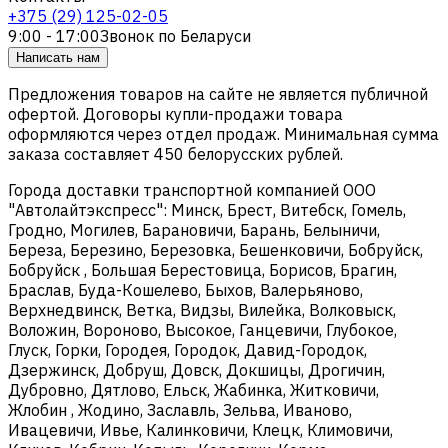
+375 (29) 125-02-05
9:00 - 17:00
Звонок по Беларуси
Написать нам
Предложения товаров на сайте не является публичной
офертой. Договоры купли-продажи товара
оформляются через отдел продаж. Минимальная сумма
заказа составляет 450 белорусских рублей.
Города доставки транспортной компанией ООО
"Автолайтэкспресс": Минск, Брест, Витебск, Гомель,
Гродно, Могилев, Барановичи, Барань, Белыничи,
Береза, Березино, Березовка, Бешенковичи, Бобруйск,
Бобруйск , Большая Берестовица, Борисов, Брагин,
Браслав, Буда-Кошелево, Быхов, Валерьяново,
Верхнедвинск, Ветка, Видзы, Вилейка, Волковыск,
Воложин, Вороново, Высокое, Ганцевичи, Глубокое,
Глуск, Горки, Городея, Городок, Давид-Городок,
Дзержинск, Добруш, Довск, Докшицы, Дрогичин,
Дубровно, Дятлово, Ельск, Жабинка, Житковичи,
Жлобин , Жодино, Заславль, Зельва, Иваново,
Ивацевичи, Ивье, Калинковичи, Клецк, Климовичи,