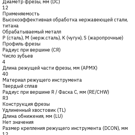
Диаметр фрезы, мм (DC)
12
Применяемость
Высокоэффективная обработка нержавеющей стали,
титана
Обрабатываемый металл
Р (сталь)
,
M (нерж.сталь)
,
K (чугун)
,
S (жаропрочные)
Профиль фрезы
Радиус при вершине (CR)
Число зубьев
4
Длина режущей части фрезы, мм (APMX)
40
Материал режущего инструмента
Твердый сплав
Радиус при вершине R / Фаска C, мм (RE/CHW)
R3
Конструкция фрезы
Удлиненный хвостовик (TL)
Длина обнижения, мм (LU)
Нет значения
Размер крепления режущего инструмента (DCON), мм
12