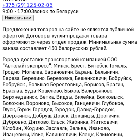
+375 (29) 125-02-05
9:00 - 17:00
Звонок по Беларуси
Написать нам
Предложения товаров на сайте не является публичной
офертой. Договоры купли-продажи товара
оформляются через отдел продаж. Минимальная сумма
заказа составляет 450 белорусских рублей.
Города доставки транспортной компанией ООО
"Автолайтэкспресс": Минск, Брест, Витебск, Гомель,
Гродно, Могилев, Барановичи, Барань, Белыничи,
Береза, Березино, Березовка, Бешенковичи, Бобруйск,
Бобруйск , Большая Берестовица, Борисов, Брагин,
Браслав, Буда-Кошелево, Быхов, Валерьяново,
Верхнедвинск, Ветка, Видзы, Вилейка, Волковыск,
Воложин, Вороново, Высокое, Ганцевичи, Глубокое,
Глуск, Горки, Городея, Городок, Давид-Городок,
Дзержинск, Добруш, Довск, Докшицы, Дрогичин,
Дубровно, Дятлово, Ельск, Жабинка, Житковичи,
Жлобин , Жодино, Заславль, Зельва, Иваново,
Ивацевичи, Ивье, Калинковичи, Клецк, Климовичи,