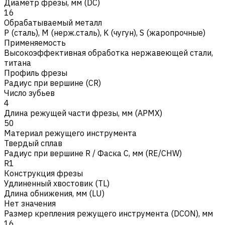
Диаметр фрезы, мм (DC)
16
Обрабатываемый металл
Р (сталь)
,
M (нерж.сталь)
,
K (чугун)
,
S (жаропрочные)
Применяемость
Высокоэффективная обработка нержавеющей стали,
титана
Профиль фрезы
Радиус при вершине (CR)
Число зубьев
4
Длина режущей части фрезы, мм (APMX)
50
Материал режущего инструмента
Твердый сплав
Радиус при вершине R / Фаска C, мм (RE/CHW)
R1
Конструкция фрезы
Удлиненный хвостовик (TL)
Длина обнижения, мм (LU)
Нет значения
Размер крепления режущего инструмента (DCON), мм
16