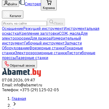
Смотрел
Войти
Корзина
Каталог
Поиск
Оснащение
Режущий инструмент
Инструментальная
оснастка
Крепление заготовки
СОЖ, масла
Для
электроэрозии
Для лазера
Измерительный
инструмент
Гибочный инструмент
Запчасти
Оборудование
Фрезерные станки
Токарные
станки
Электроэрозионные станки
Листогибочные
прессы
Лазерные станки
Обратный звонок
07.08.2026, 09:47
Email
:
info@abamet.ru
Телефон
:
+375 (29) 125-02-05
Главная