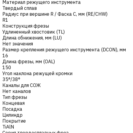
Материал режущего инструмента
Твердый сплав
Радиус при вершине R / Фаска C, мм (RE/CHW)
R1
Конструкция фрезы
Удлиненный хвостовик (TL)
Длина обнижения, мм (LU)
Нет значения
Размер крепления режущего инструмента (DCON), мм
16
Длина фрезы, мм (OAL)
150
Угол наклона режущей кромки
35°/38°
Каналы для СОЖ
Нет каналов
Тип фрезы
Концевая
Посадка
Цилиндр
Покрытие
TiAlN
Серия твердосплавных фрез