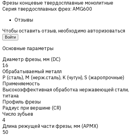
Фрезы концевые твердосплавные монолитные
Серия твердосплавных фрез
:
AMG600
Отзывы
Чтобы оставить отзыв, необходимо авторизоваться
Войти
Основные параметры
Диаметр фрезы, мм (DC)
16
Обрабатываемый металл
Р (сталь)
,
M (нерж.сталь)
,
K (чугун)
,
S (жаропрочные)
Применяемость
Высокоэффективная обработка нержавеющей стали,
титана
Профиль фрезы
Радиус при вершине (CR)
Число зубьев
4
Длина режущей части фрезы, мм (APMX)
50