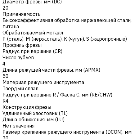
Диаметр фрезы, мм (DC)
20
Применяемость
Высокоэффективная обработка нержавеющей стали,
титана
Обрабатываемый металл
Р (сталь)
,
M (нерж.сталь)
,
K (чугун)
,
S (жаропрочные)
Профиль фрезы
Радиус при вершине (CR)
Число зубьев
4
Длина режущей части фрезы, мм (APMX)
50
Материал режущего инструмента
Твердый сплав
Радиус при вершине R / Фаска C, мм (RE/CHW)
R4
Конструкция фрезы
Удлиненный хвостовик (TL)
Длина обнижения, мм (LU)
Нет значения
Размер крепления режущего инструмента (DCON), мм
20