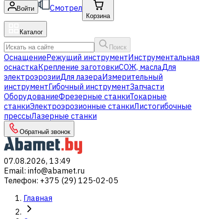
Смотрел
Войти
Корзина
Каталог
Поиск
Оснащение
Режущий инструмент
Инструментальная
оснастка
Крепление заготовки
СОЖ, масла
Для
электроэрозии
Для лазера
Измерительный
инструмент
Гибочный инструмент
Запчасти
Оборудование
Фрезерные станки
Токарные
станки
Электроэрозионные станки
Листогибочные
прессы
Лазерные станки
Обратный звонок
07.08.2026, 13:49
Email
:
info@abamet.ru
Телефон
:
+375 (29) 125-02-05
Главная