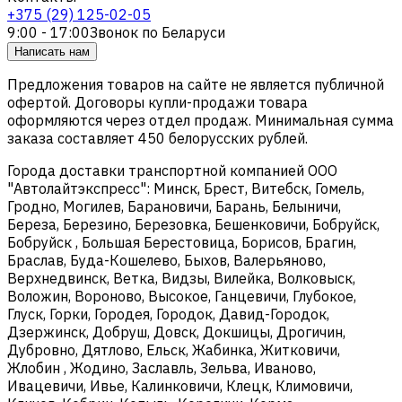
+375 (29) 125-02-05
9:00 - 17:00
Звонок по Беларуси
Написать нам
Предложения товаров на сайте не является публичной
офертой. Договоры купли-продажи товара
оформляются через отдел продаж. Минимальная сумма
заказа составляет 450 белорусских рублей.
Города доставки транспортной компанией ООО
"Автолайтэкспресс": Минск, Брест, Витебск, Гомель,
Гродно, Могилев, Барановичи, Барань, Белыничи,
Береза, Березино, Березовка, Бешенковичи, Бобруйск,
Бобруйск , Большая Берестовица, Борисов, Брагин,
Браслав, Буда-Кошелево, Быхов, Валерьяново,
Верхнедвинск, Ветка, Видзы, Вилейка, Волковыск,
Воложин, Вороново, Высокое, Ганцевичи, Глубокое,
Глуск, Горки, Городея, Городок, Давид-Городок,
Дзержинск, Добруш, Довск, Докшицы, Дрогичин,
Дубровно, Дятлово, Ельск, Жабинка, Житковичи,
Жлобин , Жодино, Заславль, Зельва, Иваново,
Ивацевичи, Ивье, Калинковичи, Клецк, Климовичи,