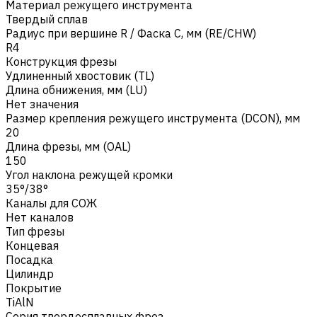
Материал режущего инструмента
Твердый сплав
Радиус при вершине R / Фаска C, мм (RE/CHW)
R4
Конструкция фрезы
Удлиненный хвостовик (TL)
Длина обнижения, мм (LU)
Нет значения
Размер крепления режущего инструмента (DCON), мм
20
Длина фрезы, мм (OAL)
150
Угол наклона режущей кромки
35°/38°
Каналы для СОЖ
Нет каналов
Тип фрезы
Концевая
Посадка
Цилиндр
Покрытие
TiAlN
Серия твердосплавных фрез