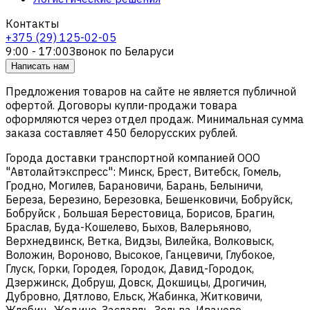
Контакты
+375 (29) 125-02-05
9:00 - 17:00
Звонок по Беларуси
Написать нам
Предложения товаров на сайте не является публичной
офертой. Договоры купли-продажи товара
оформляются через отдел продаж. Минимальная сумма
заказа составляет 450 белорусских рублей.
Города доставки транспортной компанией ООО
"Автолайтэкспресс": Минск, Брест, Витебск, Гомель,
Гродно, Могилев, Барановичи, Барань, Белыничи,
Береза, Березино, Березовка, Бешенковичи, Бобруйск,
Бобруйск , Большая Берестовица, Борисов, Брагин,
Браслав, Буда-Кошелево, Быхов, Валерьяново,
Верхнедвинск, Ветка, Видзы, Вилейка, Волковыск,
Воложин, Вороново, Высокое, Ганцевичи, Глубокое,
Глуск, Горки, Городея, Городок, Давид-Городок,
Дзержинск, Добруш, Довск, Докшицы, Дрогичин,
Дубровно, Дятлово, Ельск, Жабинка, Житковичи,
Жлобин , Жодино, Заславль, Зельва, Иваново,