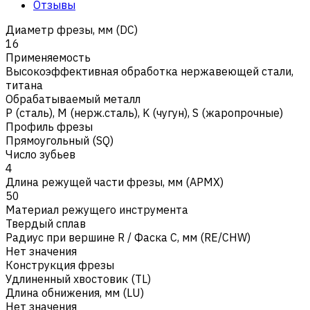
Отзывы
Диаметр фрезы, мм (DC)
16
Применяемость
Высокоэффективная обработка нержавеющей стали,
титана
Обрабатываемый металл
Р (сталь)
,
M (нерж.сталь)
,
K (чугун)
,
S (жаропрочные)
Профиль фрезы
Прямоугольный (SQ)
Число зубьев
4
Длина режущей части фрезы, мм (APMX)
50
Материал режущего инструмента
Твердый сплав
Радиус при вершине R / Фаска C, мм (RE/CHW)
Нет значения
Конструкция фрезы
Удлиненный хвостовик (TL)
Длина обнижения, мм (LU)
Нет значения