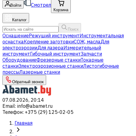
Смотрел
Войти
Корзина
Каталог
Поиск
Оснащение
Режущий инструмент
Инструментальная
оснастка
Крепление заготовки
СОЖ, масла
Для
электроэрозии
Для лазера
Измерительный
инструмент
Гибочный инструмент
Запчасти
Оборудование
Фрезерные станки
Токарные
станки
Электроэрозионные станки
Листогибочные
прессы
Лазерные станки
Обратный звонок
07.08.2026, 20:14
Email
:
info@abamet.ru
Телефон
:
+375 (29) 125-02-05
Главная