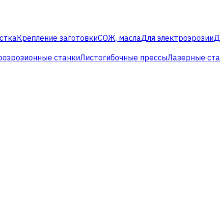
стка
Крепление заготовки
СОЖ, масла
Для электроэрозии
Д
роэрозионные станки
Листогибочные прессы
Лазерные ст