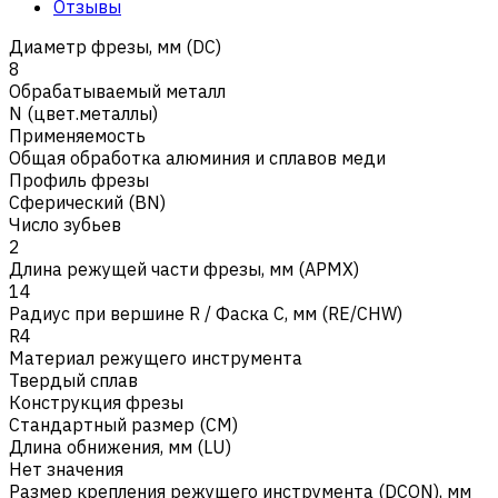
Отзывы
Диаметр фрезы, мм (DC)
8
Обрабатываемый металл
N (цвет.металлы)
Применяемость
Общая обработка алюминия и сплавов меди
Профиль фрезы
Сферический (BN)
Число зубьев
2
Длина режущей части фрезы, мм (APMX)
14
Радиус при вершине R / Фаска C, мм (RE/CHW)
R4
Материал режущего инструмента
Твердый сплав
Конструкция фрезы
Стандартный размер (CM)
Длина обнижения, мм (LU)
Нет значения
Размер крепления режущего инструмента (DCON), мм