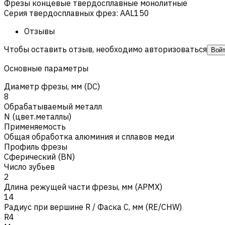
Фрезы концевые твердосплавные монолитные
Серия твердосплавных фрез
:
AAL150
Отзывы
Чтобы оставить отзыв, необходимо авторизоваться
Вой
Основные параметры
Диаметр фрезы, мм (DC)
8
Обрабатываемый металл
N (цвет.металлы)
Применяемость
Общая обработка алюминия и сплавов меди
Профиль фрезы
Сферический (BN)
Число зубьев
2
Длина режущей части фрезы, мм (APMX)
14
Радиус при вершине R / Фаска C, мм (RE/CHW)
R4