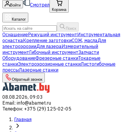
Смотрел
Войти
Корзина
Каталог
Поиск
Оснащение
Режущий инструмент
Инструментальная
оснастка
Крепление заготовки
СОЖ, масла
Для
электроэрозии
Для лазера
Измерительный
инструмент
Гибочный инструмент
Запчасти
Оборудование
Фрезерные станки
Токарные
станки
Электроэрозионные станки
Листогибочные
прессы
Лазерные станки
Обратный звонок
08.08.2026, 09:03
Email
:
info@abamet.ru
Телефон
:
+375 (29) 125-02-05
Главная