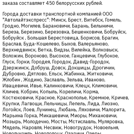
заказа составляет 450 белорусских рублей.
Города доставки транспортной компанией ООО
"Автолайтэкспресс": Минск, Брест, Витебск, Гомель,
Гродно, Могилев, Барановичи, Барань, Белыничи,
Береза, Березино, Березовка, Бешенковичи, Бобруйск,
Бобруйск , Большая Берестовица, Борисов, Брагин,
Браслав, Буда-Кошелево, Быхов, Валерьяново,
Верхнедвинск, Ветка, Видзы, Вилейка, Волковыск,
Воложин, Вороново, Высокое, Ганцевичи, Глубокое,
Глуск, Горки, Городея, Городок, Давид-Городок,
Дзержинск, Добруш, Довск, Докшицы, Дрогичин,
Дубровно, Дятлово, Ельск, Жабинка, Житковичи,
Жлобин , Жодино, Заславль, Зельва, Иваново,
Ивацевичи, Ивье, Калинковичи, Клецк, Климовичи,
Кличев, Кобрин, Копыль, Кореличи, Корма,
Костюковичи, Красное, Краснополье, Кремное, Кричев,
Крупки, Лагвощи, Лельчицы, Лепель, Лида, Лиозно,
Логойск, Лоев, Лунинец, Любань, Ляховичи, Малорита,
Марьина Горка, Микашевичи, Миоры, Михановичи,
Мозырь, Молодечно, Мосты, Мстиславль, Муляровка,
Мядель, Наровля, Несвиж, Новогрудок, Новоельня,
Новолукомль, Новополоцк, Озаричи, Озеры,