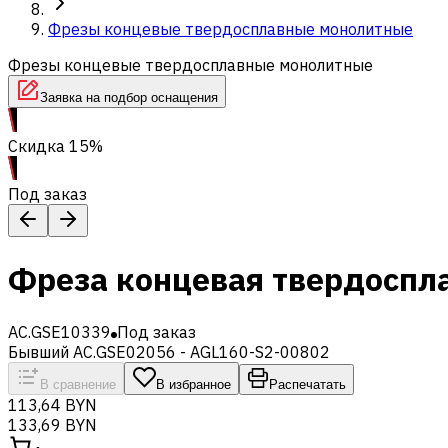
Фрезы концевые твердосплавные монолитные
Фрезы концевые твердосплавные монолитные
Заявка на подбор оснащения
Скидка 15%
Под заказ
Фреза концевая твердоспл
AC.GSE10339
Под заказ
Бывший AC.GSE02056 - AGL160-S2-00802
В сравнение
В избранное
Распечатать
113,64 BYN
133,69 BYN