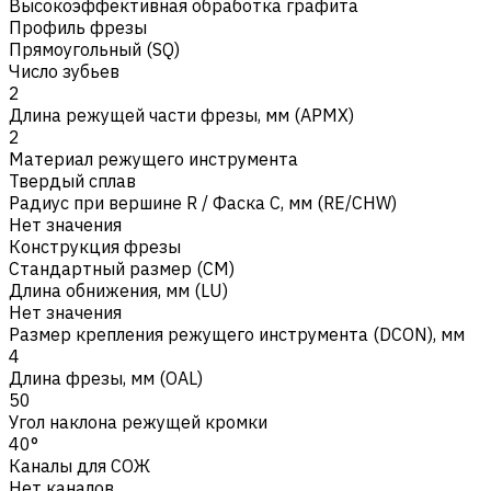
Высокоэффективная обработка графита
Профиль фрезы
Прямоугольный (SQ)
Число зубьев
2
Длина режущей части фрезы, мм (APMX)
2
Материал режущего инструмента
Твердый сплав
Радиус при вершине R / Фаска C, мм (RE/CHW)
Нет значения
Конструкция фрезы
Стандартный размер (CM)
Длина обнижения, мм (LU)
Нет значения
Размер крепления режущего инструмента (DCON), мм
4
Длина фрезы, мм (OAL)
50
Угол наклона режущей кромки
40°
Каналы для СОЖ
Нет каналов