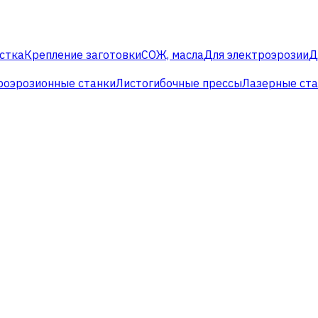
стка
Крепление заготовки
СОЖ, масла
Для электроэрозии
Д
роэрозионные станки
Листогибочные прессы
Лазерные ст