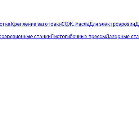
стка
Крепление заготовки
СОЖ, масла
Для электроэрозии
Д
роэрозионные станки
Листогибочные прессы
Лазерные ст