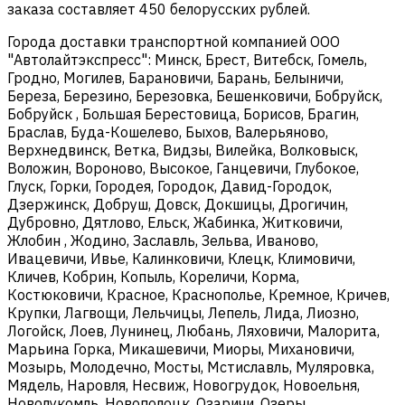
заказа составляет 450 белорусских рублей.
Города доставки транспортной компанией ООО
"Автолайтэкспресс": Минск, Брест, Витебск, Гомель,
Гродно, Могилев, Барановичи, Барань, Белыничи,
Береза, Березино, Березовка, Бешенковичи, Бобруйск,
Бобруйск , Большая Берестовица, Борисов, Брагин,
Браслав, Буда-Кошелево, Быхов, Валерьяново,
Верхнедвинск, Ветка, Видзы, Вилейка, Волковыск,
Воложин, Вороново, Высокое, Ганцевичи, Глубокое,
Глуск, Горки, Городея, Городок, Давид-Городок,
Дзержинск, Добруш, Довск, Докшицы, Дрогичин,
Дубровно, Дятлово, Ельск, Жабинка, Житковичи,
Жлобин , Жодино, Заславль, Зельва, Иваново,
Ивацевичи, Ивье, Калинковичи, Клецк, Климовичи,
Кличев, Кобрин, Копыль, Кореличи, Корма,
Костюковичи, Красное, Краснополье, Кремное, Кричев,
Крупки, Лагвощи, Лельчицы, Лепель, Лида, Лиозно,
Логойск, Лоев, Лунинец, Любань, Ляховичи, Малорита,
Марьина Горка, Микашевичи, Миоры, Михановичи,
Мозырь, Молодечно, Мосты, Мстиславль, Муляровка,
Мядель, Наровля, Несвиж, Новогрудок, Новоельня,
Новолукомль, Новополоцк, Озаричи, Озеры,