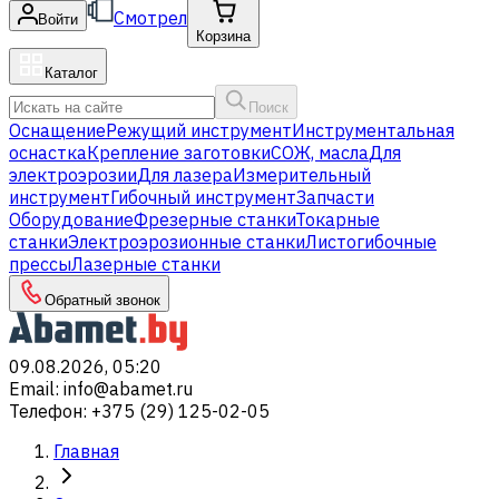
Смотрел
Войти
Корзина
Каталог
Поиск
Оснащение
Режущий инструмент
Инструментальная
оснастка
Крепление заготовки
СОЖ, масла
Для
электроэрозии
Для лазера
Измерительный
инструмент
Гибочный инструмент
Запчасти
Оборудование
Фрезерные станки
Токарные
станки
Электроэрозионные станки
Листогибочные
прессы
Лазерные станки
Обратный звонок
09.08.2026, 05:20
Email
:
info@abamet.ru
Телефон
:
+375 (29) 125-02-05
Главная