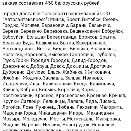
заказа составляет 450 белорусских рублей.
Города доставки транспортной компанией ООО
"Автолайтэкспресс": Минск, Брест, Витебск, Гомель,
Гродно, Могилев, Барановичи, Барань, Белыничи,
Береза, Березино, Березовка, Бешенковичи, Бобруйск,
Бобруйск , Большая Берестовица, Борисов, Брагин,
Браслав, Буда-Кошелево, Быхов, Валерьяново,
Верхнедвинск, Ветка, Видзы, Вилейка, Волковыск,
Воложин, Вороново, Высокое, Ганцевичи, Глубокое,
Глуск, Горки, Городея, Городок, Давид-Городок,
Дзержинск, Добруш, Довск, Докшицы, Дрогичин,
Дубровно, Дятлово, Ельск, Жабинка, Житковичи,
Жлобин , Жодино, Заславль, Зельва, Иваново,
Ивацевичи, Ивье, Калинковичи, Клецк, Климовичи,
Кличев, Кобрин, Копыль, Кореличи, Корма,
Костюковичи, Красное, Краснополье, Кремное, Кричев,
Крупки, Лагвощи, Лельчицы, Лепель, Лида, Лиозно,
Логойск, Лоев, Лунинец, Любань, Ляховичи, Малорита,
Марьина Горка, Микашевичи, Миоры, Михановичи,
Мозырь, Молодечно, Мосты, Мстиславль, Муляровка,
Мядель, Наровля, Несвиж, Новогрудок, Новоельня,
Новолукомль, Новополоцк, Озаричи, Озеры,