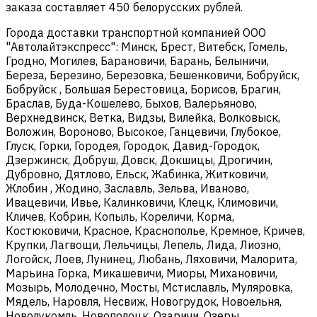
заказа составляет 450 белорусских рублей.
Города доставки транспортной компанией ООО
"Автолайтэкспресс": Минск, Брест, Витебск, Гомель,
Гродно, Могилев, Барановичи, Барань, Белыничи,
Береза, Березино, Березовка, Бешенковичи, Бобруйск,
Бобруйск , Большая Берестовица, Борисов, Брагин,
Браслав, Буда-Кошелево, Быхов, Валерьяново,
Верхнедвинск, Ветка, Видзы, Вилейка, Волковыск,
Воложин, Вороново, Высокое, Ганцевичи, Глубокое,
Глуск, Горки, Городея, Городок, Давид-Городок,
Дзержинск, Добруш, Довск, Докшицы, Дрогичин,
Дубровно, Дятлово, Ельск, Жабинка, Житковичи,
Жлобин , Жодино, Заславль, Зельва, Иваново,
Ивацевичи, Ивье, Калинковичи, Клецк, Климовичи,
Кличев, Кобрин, Копыль, Кореличи, Корма,
Костюковичи, Красное, Краснополье, Кремное, Кричев,
Крупки, Лагвощи, Лельчицы, Лепель, Лида, Лиозно,
Логойск, Лоев, Лунинец, Любань, Ляховичи, Малорита,
Марьина Горка, Микашевичи, Миоры, Михановичи,
Мозырь, Молодечно, Мосты, Мстиславль, Муляровка,
Мядель, Наровля, Несвиж, Новогрудок, Новоельня,
Новолукомль, Новополоцк, Озаричи, Озеры,