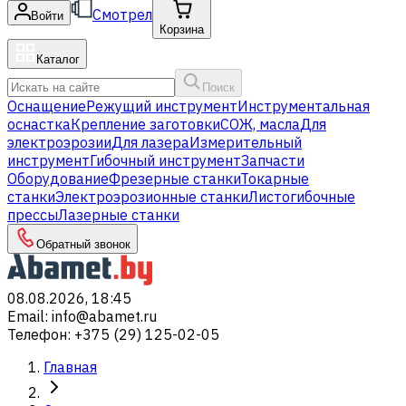
Смотрел
Войти
Корзина
Каталог
Поиск
Оснащение
Режущий инструмент
Инструментальная
оснастка
Крепление заготовки
СОЖ, масла
Для
электроэрозии
Для лазера
Измерительный
инструмент
Гибочный инструмент
Запчасти
Оборудование
Фрезерные станки
Токарные
станки
Электроэрозионные станки
Листогибочные
прессы
Лазерные станки
Обратный звонок
08.08.2026, 18:45
Email
:
info@abamet.ru
Телефон
:
+375 (29) 125-02-05
Главная