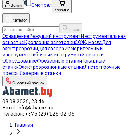
Смотрел
Войти
Корзина
Каталог
Поиск
Оснащение
Режущий инструмент
Инструментальная
оснастка
Крепление заготовки
СОЖ, масла
Для
электроэрозии
Для лазера
Измерительный
инструмент
Гибочный инструмент
Запчасти
Оборудование
Фрезерные станки
Токарные
станки
Электроэрозионные станки
Листогибочные
прессы
Лазерные станки
Обратный звонок
08.08.2026, 23:46
Email
:
info@abamet.ru
Телефон
:
+375 (29) 125-02-05
Главная