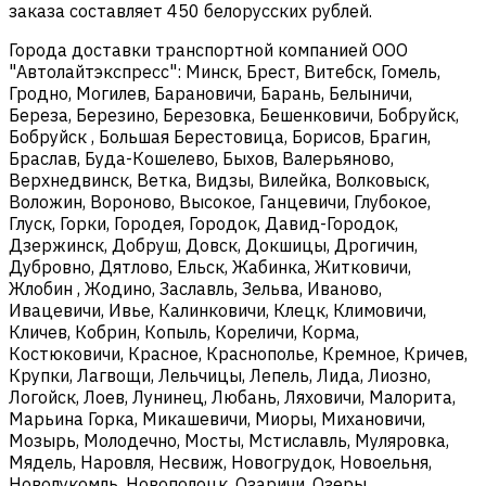
заказа составляет 450 белорусских рублей.
Города доставки транспортной компанией ООО
"Автолайтэкспресс": Минск, Брест, Витебск, Гомель,
Гродно, Могилев, Барановичи, Барань, Белыничи,
Береза, Березино, Березовка, Бешенковичи, Бобруйск,
Бобруйск , Большая Берестовица, Борисов, Брагин,
Браслав, Буда-Кошелево, Быхов, Валерьяново,
Верхнедвинск, Ветка, Видзы, Вилейка, Волковыск,
Воложин, Вороново, Высокое, Ганцевичи, Глубокое,
Глуск, Горки, Городея, Городок, Давид-Городок,
Дзержинск, Добруш, Довск, Докшицы, Дрогичин,
Дубровно, Дятлово, Ельск, Жабинка, Житковичи,
Жлобин , Жодино, Заславль, Зельва, Иваново,
Ивацевичи, Ивье, Калинковичи, Клецк, Климовичи,
Кличев, Кобрин, Копыль, Кореличи, Корма,
Костюковичи, Красное, Краснополье, Кремное, Кричев,
Крупки, Лагвощи, Лельчицы, Лепель, Лида, Лиозно,
Логойск, Лоев, Лунинец, Любань, Ляховичи, Малорита,
Марьина Горка, Микашевичи, Миоры, Михановичи,
Мозырь, Молодечно, Мосты, Мстиславль, Муляровка,
Мядель, Наровля, Несвиж, Новогрудок, Новоельня,
Новолукомль, Новополоцк, Озаричи, Озеры,