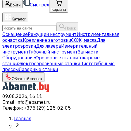
Смотрел
Войти
Корзина
Каталог
Поиск
Оснащение
Режущий инструмент
Инструментальная
оснастка
Крепление заготовки
СОЖ, масла
Для
электроэрозии
Для лазера
Измерительный
инструмент
Гибочный инструмент
Запчасти
Оборудование
Фрезерные станки
Токарные
станки
Электроэрозионные станки
Листогибочные
прессы
Лазерные станки
Обратный звонок
09.08.2026, 16:11
Email
:
info@abamet.ru
Телефон
:
+375 (29) 125-02-05
Главная