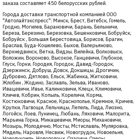
заказа составляет 450 белорусских рублей.
Города доставки транспортной компанией ООО
"Автолайтэкспресс": Минск, Брест, Витебск, Гомель,
Гродно, Могилев, Барановичи, Барань, Белыничи,
Береза, Березино, Березовка, Бешенковичи, Бобруйск,
Бобруйск , Большая Берестовица, Борисов, Брагин,
Браслав, Буда-Кошелево, Быхов, Валерьяново,
Верхнедвинск, Ветка, Видзы, Вилейка, Волковыск,
Воложин, Вороново, Высокое, Ганцевичи, Глубокое,
Глуск, Горки, Городея, Городок, Давид-Городок,
Дзержинск, Добруш, Довск, Докшицы, Дрогичин,
Дубровно, Дятлово, Ельск, Жабинка, Житковичи,
Жлобин , Жодино, Заславль, Зельва, Иваново,
Ивацевичи, Ивье, Калинковичи, Клецк, Климовичи,
Кличев, Кобрин, Копыль, Кореличи, Корма,
Костюковичи, Красное, Краснополье, Кремное, Кричев,
Крупки, Лагвощи, Лельчицы, Лепель, Лида, Лиозно,
Логойск, Лоев, Лунинец, Любань, Ляховичи, Малорита,
Марьина Горка, Микашевичи, Миоры, Михановичи,
Мозырь, Молодечно, Мосты, Мстиславль, Муляровка,
Мядель, Наровля, Несвиж, Новогрудок, Новоельня,
Новолукомль, Новополоцк, Озаричи, Озеры,