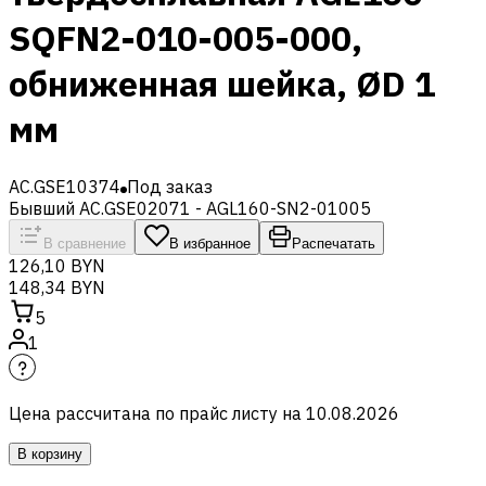
SQFN2-010-005-000,
обниженная шейка, ØD 1
мм
AC.GSE10374
Под заказ
Бывший AC.GSE02071 - AGL160-SN2-01005
В сравнение
В избранное
Распечатать
126,10 BYN
148,34 BYN
5
1
Цена рассчитана по прайс листу на
10.08.2026
В корзину