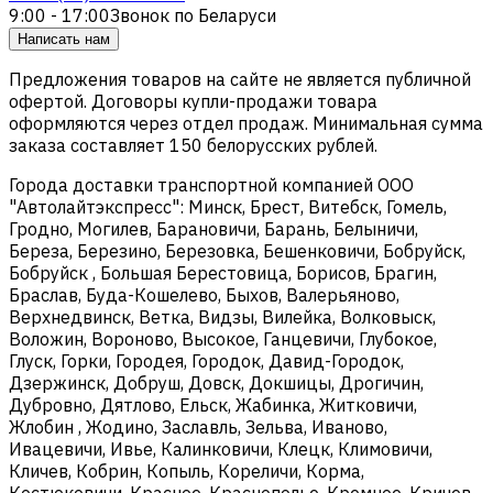
9:00 - 17:00
Звонок по Беларуси
Написать нам
Предложения товаров на сайте не является публичной
офертой. Договоры купли-продажи товара
оформляются через отдел продаж. Минимальная сумма
заказа составляет 150 белорусских рублей.
Города доставки транспортной компанией ООО
"Автолайтэкспресс": Минск, Брест, Витебск, Гомель,
Гродно, Могилев, Барановичи, Барань, Белыничи,
Береза, Березино, Березовка, Бешенковичи, Бобруйск,
Бобруйск , Большая Берестовица, Борисов, Брагин,
Браслав, Буда-Кошелево, Быхов, Валерьяново,
Верхнедвинск, Ветка, Видзы, Вилейка, Волковыск,
Воложин, Вороново, Высокое, Ганцевичи, Глубокое,
Глуск, Горки, Городея, Городок, Давид-Городок,
Дзержинск, Добруш, Довск, Докшицы, Дрогичин,
Дубровно, Дятлово, Ельск, Жабинка, Житковичи,
Жлобин , Жодино, Заславль, Зельва, Иваново,
Ивацевичи, Ивье, Калинковичи, Клецк, Климовичи,
Кличев, Кобрин, Копыль, Кореличи, Корма,
Костюковичи, Красное, Краснополье, Кремное, Кричев,