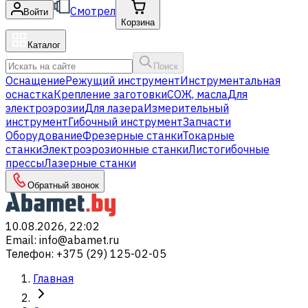
Смотрел
Войти
Корзина
Каталог
Поиск
Оснащение
Режущий инструмент
Инструментальная
оснастка
Крепление заготовки
СОЖ, масла
Для
электроэрозии
Для лазера
Измерительный
инструмент
Гибочный инструмент
Запчасти
Оборудование
Фрезерные станки
Токарные
станки
Электроэрозионные станки
Листогибочные
прессы
Лазерные станки
Обратный звонок
10.08.2026, 22:02
Email
:
info@abamet.ru
Телефон
:
+375 (29) 125-02-05
Главная