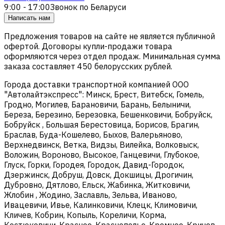
9:00 - 17:00
Звонок по Беларуси
Написать нам
Предложения товаров на сайте не является публичной
офертой. Договоры купли-продажи товара
оформляются через отдел продаж. Минимальная сумма
заказа составляет 450 белорусских рублей.
Города доставки транспортной компанией ООО
"Автолайтэкспресс": Минск, Брест, Витебск, Гомель,
Гродно, Могилев, Барановичи, Барань, Белыничи,
Береза, Березино, Березовка, Бешенковичи, Бобруйск,
Бобруйск , Большая Берестовица, Борисов, Брагин,
Браслав, Буда-Кошелево, Быхов, Валерьяново,
Верхнедвинск, Ветка, Видзы, Вилейка, Волковыск,
Воложин, Вороново, Высокое, Ганцевичи, Глубокое,
Глуск, Горки, Городея, Городок, Давид-Городок,
Дзержинск, Добруш, Довск, Докшицы, Дрогичин,
Дубровно, Дятлово, Ельск, Жабинка, Житковичи,
Жлобин , Жодино, Заславль, Зельва, Иваново,
Ивацевичи, Ивье, Калинковичи, Клецк, Климовичи,
Кличев, Кобрин, Копыль, Кореличи, Корма,
Костюковичи, Красное, Краснополье, Кремное, Кричев,