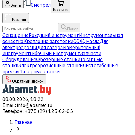
Смотрел
Войти
Корзина
Каталог
Поиск
Оснащение
Режущий инструмент
Инструментальная
оснастка
Крепление заготовки
СОЖ, масла
Для
электроэрозии
Для лазера
Измерительный
инструмент
Гибочный инструмент
Запчасти
Оборудование
Фрезерные станки
Токарные
станки
Электроэрозионные станки
Листогибочные
прессы
Лазерные станки
Обратный звонок
08.08.2026, 18:22
Email
:
info@abamet.ru
Телефон
:
+375 (29) 125-02-05
Главная