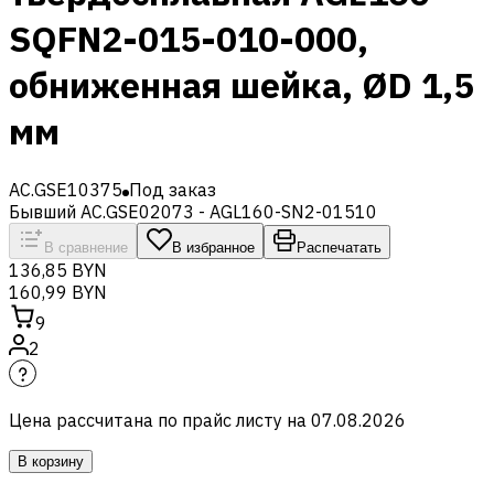
SQFN2-015-010-000,
обниженная шейка, ØD 1,5
мм
AC.GSE10375
Под заказ
Бывший AC.GSE02073 - AGL160-SN2-01510
В сравнение
В избранное
Распечатать
136,85 BYN
160,99 BYN
9
2
Цена рассчитана по прайс листу на
07.08.2026
В корзину