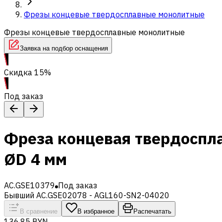
Фрезы концевые твердосплавные монолитные
Фрезы концевые твердосплавные монолитные
Заявка на подбор оснащения
Скидка 15%
Под заказ
Фреза концевая твердоспл
ØD 4 мм
AC.GSE10379
Под заказ
Бывший AC.GSE02078 - AGL160-SN2-04020
В сравнение
В избранное
Распечатать
136,85 BYN