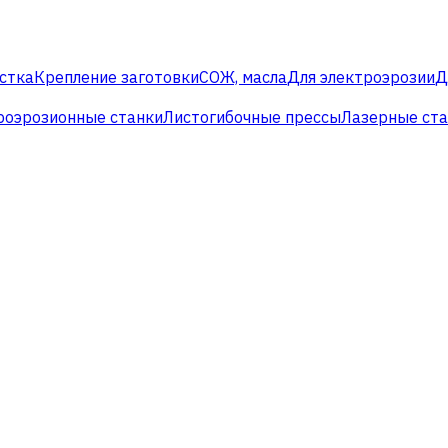
стка
Крепление заготовки
СОЖ, масла
Для электроэрозии
Д
роэрозионные станки
Листогибочные прессы
Лазерные ст