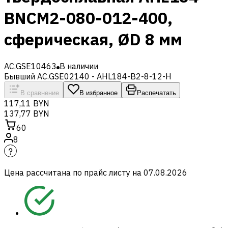
BNCM2-080-012-400,
сферическая, ØD 8 мм
AC.GSE10463
В наличии
Бывший AC.GSE02140 - AHL184-B2-8-12-H
В сравнение
В избранное
Распечатать
117,11 BYN
137,77 BYN
60
8
Цена рассчитана по прайс листу на
07.08.2026