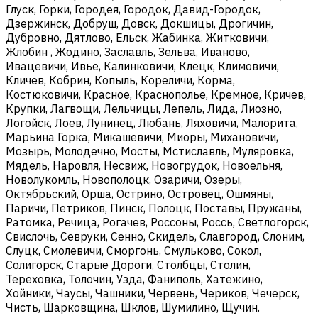
Глуск, Горки, Городея, Городок, Давид-Городок,
Дзержинск, Добруш, Довск, Докшицы, Дрогичин,
Дубровно, Дятлово, Ельск, Жабинка, Житковичи,
Жлобин , Жодино, Заславль, Зельва, Иваново,
Ивацевичи, Ивье, Калинковичи, Клецк, Климовичи,
Кличев, Кобрин, Копыль, Кореличи, Корма,
Костюковичи, Красное, Краснополье, Кремное, Кричев,
Крупки, Лагвощи, Лельчицы, Лепель, Лида, Лиозно,
Логойск, Лоев, Лунинец, Любань, Ляховичи, Малорита,
Марьина Горка, Микашевичи, Миоры, Михановичи,
Мозырь, Молодечно, Мосты, Мстиславль, Муляровка,
Мядель, Наровля, Несвиж, Новогрудок, Новоельня,
Новолукомль, Новополоцк, Озаричи, Озеры,
Октябрьский, Орша, Острино, Островец, Ошмяны,
Паричи, Петриков, Пинск, Полоцк, Поставы, Пружаны,
Ратомка, Речица, Рогачев, Россоны, Россь, Светлогорск,
Свислочь, Севруки, Сенно, Скидель, Славгород, Слоним,
Слуцк, Смолевичи, Сморгонь, Смульково, Сокол,
Солигорск, Старые Дороги, Столбцы, Столин,
Тереховка, Толочин, Узда, Фаниполь, Хатежино,
Хойники, Чаусы, Чашники, Червень, Чериков, Чечерск,
Чисть, Шарковщина, Шклов, Шумилино, Щучин.