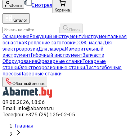
Смотрел
Войти
Корзина
Каталог
Поиск
Оснащение
Режущий инструмент
Инструментальная
оснастка
Крепление заготовки
СОЖ, масла
Для
электроэрозии
Для лазера
Измерительный
инструмент
Гибочный инструмент
Запчасти
Оборудование
Фрезерные станки
Токарные
станки
Электроэрозионные станки
Листогибочные
прессы
Лазерные станки
Обратный звонок
09.08.2026, 18:06
Email
:
info@abamet.ru
Телефон
:
+375 (29) 125-02-05
Главная