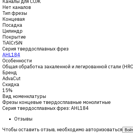
Каналы для СОЖ
Нет каналов
Тип фрезы
Концевая
Посадка
Цилиндр
Покрытие
TiAlCrSiN
Серия твердосплавных фрез
AHL184
Особенности
Общая обработка закаленной и легированной стали (HR
Бренд
AdvaCut
Скидка
15%
Вид номенклатуры
Фрезы концевые твердосплавные монолитные
Серия твердосплавных фрез
:
AHL184
Отзывы
Чтобы оставить отзыв, необходимо авторизоваться
Вой