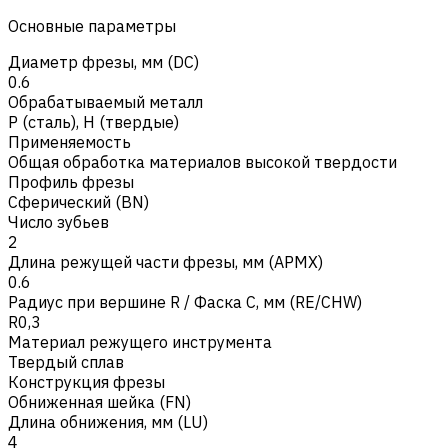
Основные параметры
Диаметр фрезы, мм (DC)
0.6
Обрабатываемый металл
Р (сталь)
,
H (твердые)
Применяемость
Общая обработка материалов высокой твердости
Профиль фрезы
Сферический (BN)
Число зубьев
2
Длина режущей части фрезы, мм (APMX)
0.6
Радиус при вершине R / Фаска C, мм (RE/CHW)
R0,3
Материал режущего инструмента
Твердый сплав
Конструкция фрезы
Обниженная шейка (FN)
Длина обнижения, мм (LU)
4