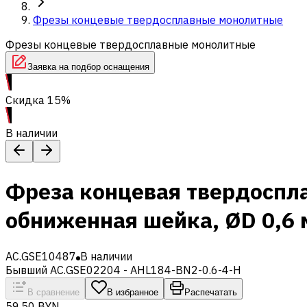
Фрезы концевые твердосплавные монолитные
Фрезы концевые твердосплавные монолитные
Заявка на подбор оснащения
Скидка 15%
В наличии
Фреза концевая твердоспл
обниженная шейка, ØD 0,6
AC.GSE10487
В наличии
Бывший AC.GSE02204 - AHL184-BN2-0.6-4-H
В сравнение
В избранное
Распечатать
59,50 BYN