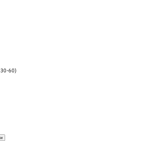
C30-60)
ти