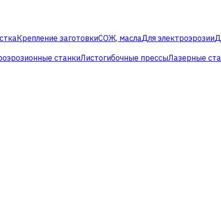
стка
Крепление заготовки
СОЖ, масла
Для электроэрозии
Д
роэрозионные станки
Листогибочные прессы
Лазерные ст