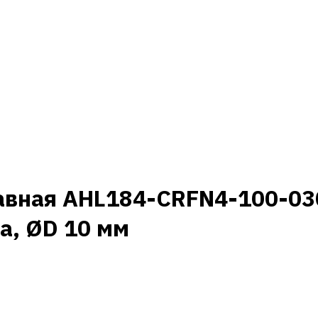
авная AHL184-CRFN4-100-030
а, ØD 10 мм