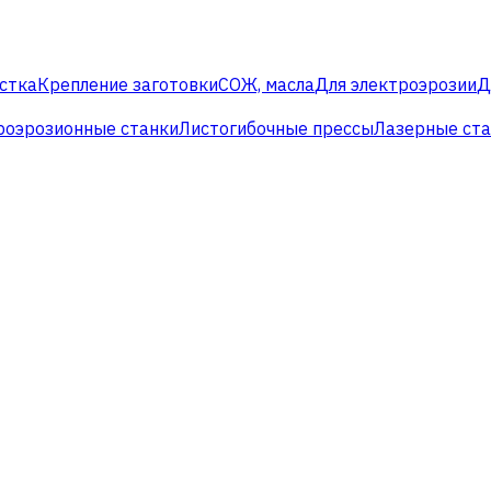
стка
Крепление заготовки
СОЖ, масла
Для электроэрозии
Д
роэрозионные станки
Листогибочные прессы
Лазерные ст