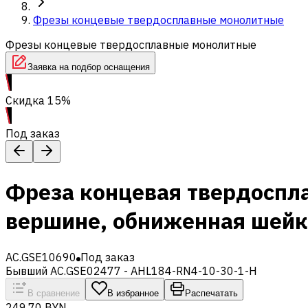
Фрезы концевые твердосплавные монолитные
Фрезы концевые твердосплавные монолитные
Заявка на подбор оснащения
Скидка 15%
Под заказ
Фреза концевая твердоспл
вершине, обниженная шейк
AC.GSE10690
Под заказ
Бывший AC.GSE02477 - AHL184-RN4-10-30-1-H
В сравнение
В избранное
Распечатать
249,70 BYN