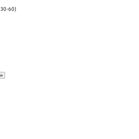
C30-60)
ти