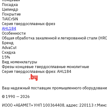
Посадка
Цилиндр
Покрытие
TiAlCrSiN
Серия твердосплавных фрез
AHL184
Особенности
Общая обработка закаленной и легированной стали (HR
Бренд
AdvaCut
Скидка
15%
Вид номенклатуры
Фрезы концевые твердосплавные монолитные
Серия твердосплавных фрез
:
AHL184
Ваш надежный поставщик промышленного оборудования 
©
1990
—
2026
ИООО «АБАМЕТ» УНП 100364408, адрес: 220113 г.Минск, 