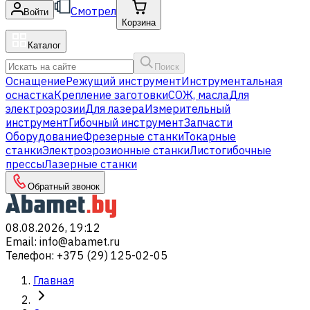
Смотрел
Войти
Корзина
Каталог
Поиск
Оснащение
Режущий инструмент
Инструментальная
оснастка
Крепление заготовки
СОЖ, масла
Для
электроэрозии
Для лазера
Измерительный
инструмент
Гибочный инструмент
Запчасти
Оборудование
Фрезерные станки
Токарные
станки
Электроэрозионные станки
Листогибочные
прессы
Лазерные станки
Обратный звонок
08.08.2026, 19:12
Email
:
info@abamet.ru
Телефон
:
+375 (29) 125-02-05
Главная