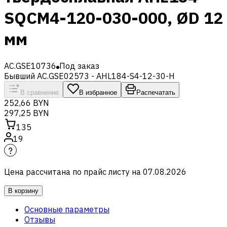
SQCM4-120-030-000, ØD 12
мм
AC.GSE10736
Под заказ
Бывший AC.GSE02573 - AHL184-S4-12-30-H
В сравнение
В избранное
Распечатать
252,66 BYN
297,25 BYN
135
19
Цена рассчитана по прайс листу на
07.08.2026
В корзину
Основные параметры
Отзывы