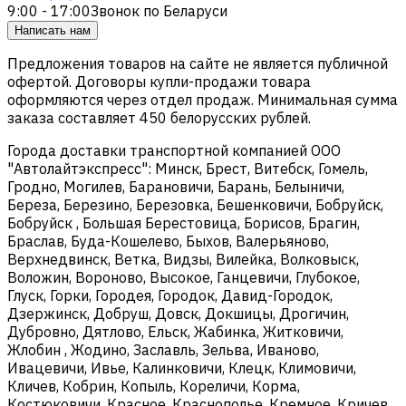
9:00 - 17:00
Звонок по Беларуси
Написать нам
Предложения товаров на сайте не является публичной
офертой. Договоры купли-продажи товара
оформляются через отдел продаж. Минимальная сумма
заказа составляет 450 белорусских рублей.
Города доставки транспортной компанией ООО
"Автолайтэкспресс": Минск, Брест, Витебск, Гомель,
Гродно, Могилев, Барановичи, Барань, Белыничи,
Береза, Березино, Березовка, Бешенковичи, Бобруйск,
Бобруйск , Большая Берестовица, Борисов, Брагин,
Браслав, Буда-Кошелево, Быхов, Валерьяново,
Верхнедвинск, Ветка, Видзы, Вилейка, Волковыск,
Воложин, Вороново, Высокое, Ганцевичи, Глубокое,
Глуск, Горки, Городея, Городок, Давид-Городок,
Дзержинск, Добруш, Довск, Докшицы, Дрогичин,
Дубровно, Дятлово, Ельск, Жабинка, Житковичи,
Жлобин , Жодино, Заславль, Зельва, Иваново,
Ивацевичи, Ивье, Калинковичи, Клецк, Климовичи,
Кличев, Кобрин, Копыль, Кореличи, Корма,
Костюковичи, Красное, Краснополье, Кремное, Кричев,